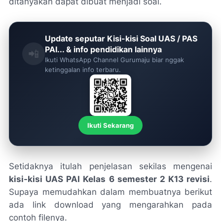
ditanyakan dapat dibuat menjadi soal.
Update seputar Kisi-kisi Soal UAS / PAS
PAI... & info pendidikan lainnya
📲
Ikuti WhatsApp Channel Gurumaju biar nggak
ketinggalan info terbaru.
Ikuti Sekarang
Setidaknya itulah penjelasan sekilas mengenai
kisi-kisi UAS PAI Kelas 6 semester 2 K13 revisi
.
Supaya memudahkan dalam membuatnya berikut
ada link download yang mengarahkan pada
contoh filenya.