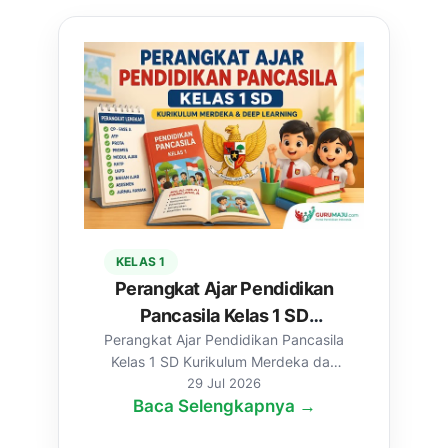
KELAS 1
Perangkat Ajar Pendidikan
Pancasila Kelas 1 SD
Perangkat Ajar Pendidikan Pancasila
Kurikulum Merdeka & Deep
Kelas 1 SD Kurikulum Merdeka dan
Learning Lengkap
Deep Learning lengkap sebagai
29 Jul 2026
Baca Selengkapnya →
referensi g...