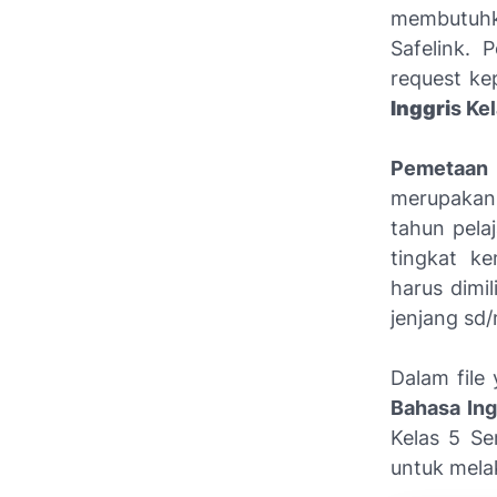
membutuhk
Safelink. 
request k
Inggri
s Ke
Pemetaa
merupakan 
tahun pela
tingkat k
harus dimil
jenjang sd/
Dalam file
Bahasa Ing
Kelas 5 Se
untuk mela