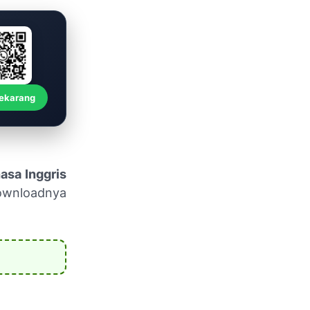
Sekarang
sa Inggris
wnloadnya