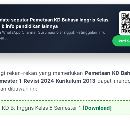
date seputar Pemetaan KD Bahasa Inggris Kelas
. & info pendidikan lainnya
ti WhatsApp Channel Gurumaju biar nggak ketinggalan info
baru.
Ikuti 
agi rekan-rekan yang memerlukan
Pemetaan KD Baha
mester 1 Revisi 2024 Kurikulum 2013
dapat mendo
tan dibawah ini:
KD B. Inggris Kelas 5 Semester 1
[
Download
]