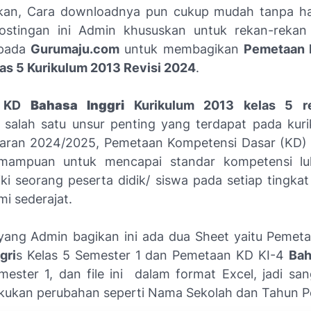
an, Cara downloadnya pun cukup mudah tanpa har
Postingan ini Admin khususkan untuk rekan-reka
epada
Gurumaju.com
untuk membagikan
Pemetaan
las 5 Kurikulum 2013 Revisi 2024
.
n KD
Bahasa Inggri
Kurikulum 2013 kelas 5 r
salah satu unsur penting yang terdapat pada kur
jaran 2024/2025, Pemetaan Kompetensi Dasar (KD
emampuan untuk mencapai standar kompetensi lu
iki seorang peserta didik/ siswa pada setiap tingka
mi sederajat.
 yang Admin bagikan ini ada dua Sheet yaitu Pemet
gri
s Kelas 5 Semester 1 dan Pemetaan KD KI-4
Bah
mester 1, dan file ini dalam format Excel, jadi s
kukan perubahan seperti Nama Sekolah dan Tahun Pe