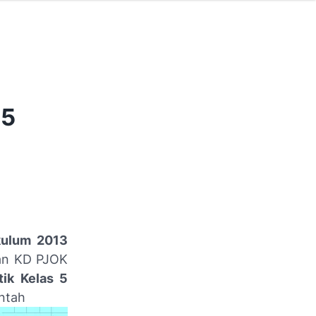
 5
kulum 2013
aan KD PJOK
ik Kelas 5
intah