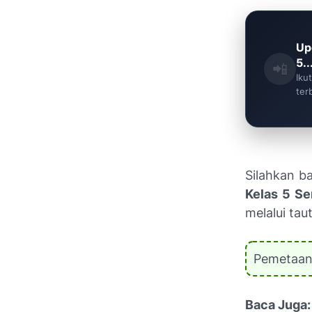
Up
5..
📲
Iku
ter
Silahkan b
Kelas 5 Se
melalui tau
Pemetaan 
Baca Juga: