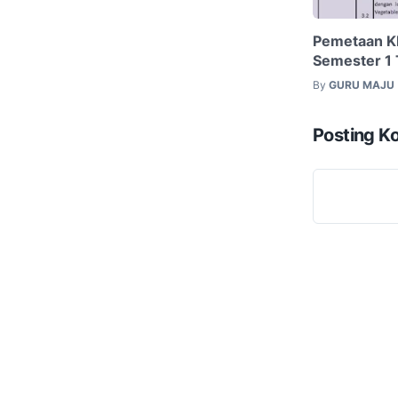
Pemetaan KD
Semester 1 
By
GURU MAJU
Posting K