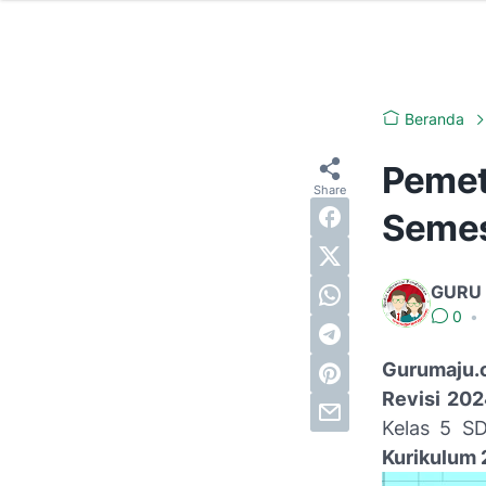
Beranda
Pemet
Semes
GURU
0
•
Gurumaju.
Revisi 202
Kelas 5 S
Kurikulum 