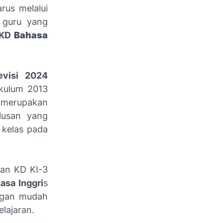
us melalui
n guru yang
 KD
Bahasa
evisi 2024
ikulum 2013
) merupakan
lusan yang
t kelas pada
aan KD KI-3
asa Inggri
s
angan mudah
lajaran.