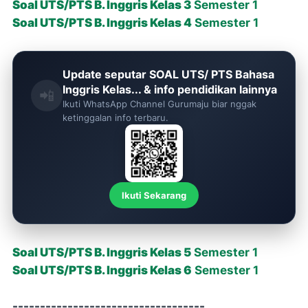
Soal
UTS/PTS
B. Inggris Kelas 3
Semester 1
Soal
UTS/PTS
B. Inggris Kelas 4
Semester 1
Update seputar SOAL UTS/ PTS Bahasa
Inggris Kelas... & info pendidikan lainnya
📲
Ikuti WhatsApp Channel Gurumaju biar nggak
ketinggalan info terbaru.
Ikuti Sekarang
Soal
UTS/PTS
B. Inggris Kelas 5
Semester 1
Soal
UTS/PTS
B. Inggris Kelas 6
Semester 1
-----------------------------------