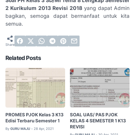
Soal PH Kelas 3 SD/MI Tema 8 Lengkap Semester
2 Kurikulum 2013 Revisi 2018
yang dapat Admin
bagikan, semoga dapat bermanfaat untuk kita
semua.
Related Posts
PROMES PJOK Kelas 3 K13
SOAL UAS/ PAS PJOK
Edisi Terbaru Semester 1
KELAS 4 SEMESTER 1 K13
REVISI
By
GURU MAJU
28 Apr, 2021
•
By
GURU MAJU
30 Apr, 2021
•