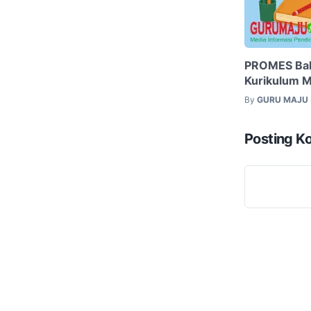
PROMES Baha
Kurikulum M
By
GURU MAJU
Posting K