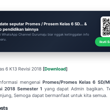
date seputar Promes / Prosem Kelas 6 SD... &
fo pendidikan lainnya
ti WhatsApp Channel Gurumaju biar nggak ketinggalan info
baru.
Ikuti 
as 6 K13 Revisi 2018
[
Download
]
Informasi mengenai
Promes/Promes Kelas 6 SD/MI
si 2018 Semester 1
yang dapat Admin bagikan. Te
unjung, Semoga dapat bermanfaat untuk kita semua.
osts