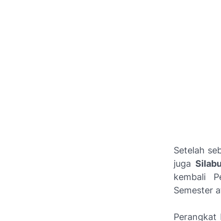
Setelah s
juga
Silab
kembali P
Semester a
Perangkat 