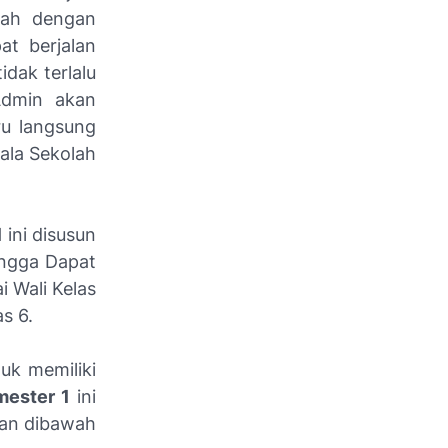
alah dengan
at berjalan
dak terlalu
Admin akan
u langsung
ala Sekolah
1
ini disusun
ngga Dapat
 Wali Kelas
s 6.
uk memiliki
mester 1
ini
kan dibawah