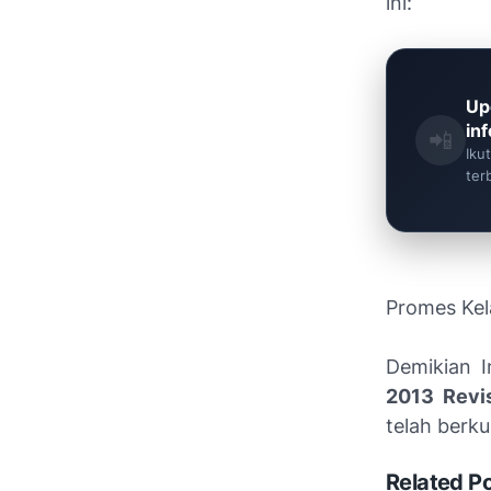
ini:
Up
in
📲
Iku
ter
Promes Kel
Demikian 
2013 Revi
telah berk
Related P