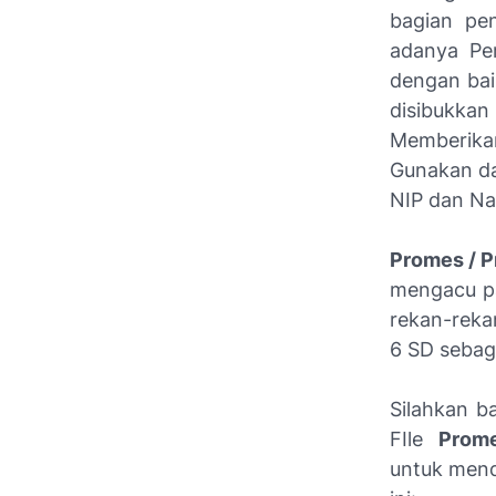
bagian pen
adanya Per
dengan bai
disibukka
Memberika
Gunakan da
NIP dan Na
Promes / P
mengacu 
rekan-reka
6 SD sebaga
Silahkan b
FIle
Prome
untuk mend