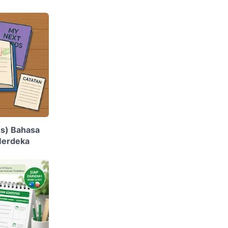
s) Bahasa
 Merdeka