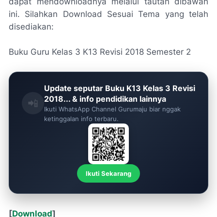
dapat mendownloadnya melalui tautan dibawah
ini. Silahkan Download Sesuai Tema yang telah
disediakan:
Buku Guru Kelas 3 K13 Revisi 2018 Semester 2
Update seputar Buku K13 Kelas 3 Revisi
2018... & info pendidikan lainnya
📲
Ikuti WhatsApp Channel Gurumaju biar nggak
ketinggalan info terbaru.
Ikuti Sekarang
[
Download
]