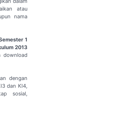
gikan dalam
aikan atau
aupun nama
Semester 1
ikulum 2013
a download
kan dengan
I3 dan KI4,
ap sosial,