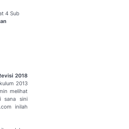
at 4 Sub
gan
Revisi 2018
ikulum 2013
min melihat
 sana sini
com inilah