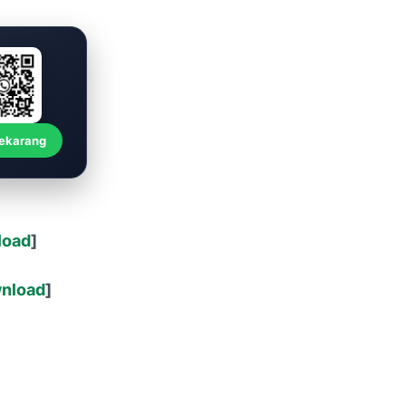
Sekarang
load
]
nload
]