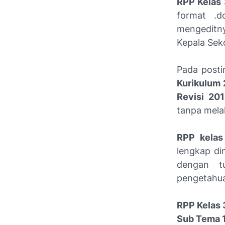
RPP Kelas 
format .d
mengeditn
Kepala Sek
Pada post
Kurikulum 
Revisi 20
tanpa melal
RPP kelas
lengkap di
dengan tu
pengetahua
RPP Kelas 
Sub Tema 1: