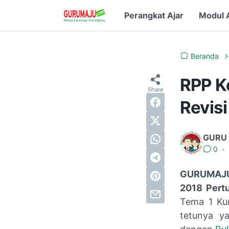
Perangkat Ajar
Modul 
Beranda
RPP K
Revis
GURU
0
•
GURUMAJU.
2018 Pert
Tema 1 Kur
tetunya ya