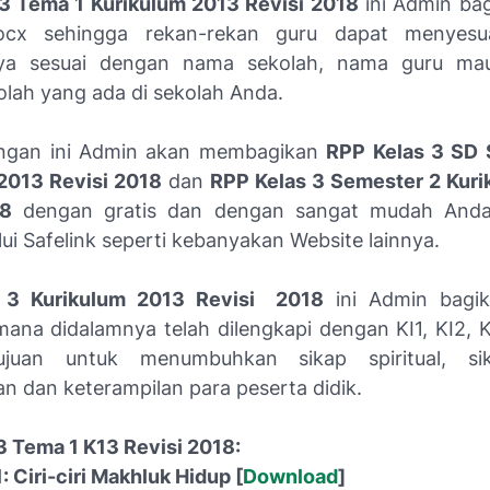
3 Tema 1 Kurikulum 2013 Revisi 2018
ini Admin ba
ocx sehingga rekan-rekan guru dapat menyesu
ya sesuai dengan nama sekolah, nama guru m
olah yang ada di sekolah Anda.
ingan ini Admin akan membagikan
RPP Kelas 3 SD 
2013 Revisi 2018
dan
RPP Kelas 3 Semester 2 Kur
18
dengan gratis dan dengan sangat mudah And
ui Safelink seperti kebanyakan Website lainnya.
 3 Kurikulum 2013 Revisi 2018
ini Admin bagi
mana didalamnya telah dilengkapi dengan KI1, KI2, K
juan untuk menumbuhkan sikap spiritual, sik
n dan keterampilan para peserta didik.
3 Tema 1 K13 Revisi 2018:
 Ciri-ciri Makhluk Hidup [
Download
]