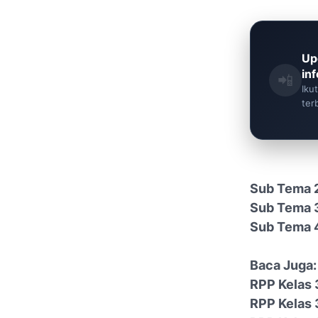
Up
in
📲
Iku
ter
Sub Tema 
Sub Tema 
Sub Tema 
Baca Juga:
RPP Kelas 
RPP Kelas 