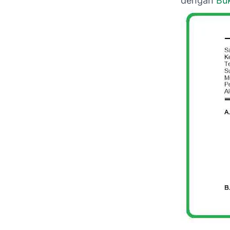
dengan
Buk