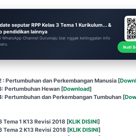
date seputar RPP Kelas 3 Tema 1 Kurikulum... &
fo pendidikan lainnya
ti WhatsApp Channel Gurumaju biar nggak ketinggalan info
baru.
Ikuti 
2 : Pertumbuhan dan Perkembangan Manusia [
Down
3: Pertumbuhan Hewan [
Download
]
4: Pertumbuhan dan Perkembangan Tumbuhan [
Dow
3 Tema 1 K13 Revisi 2018 [
KLIK DISINI
]
3 Tema 2 K13 Revisi 2018 [
KLIK DISINI
]