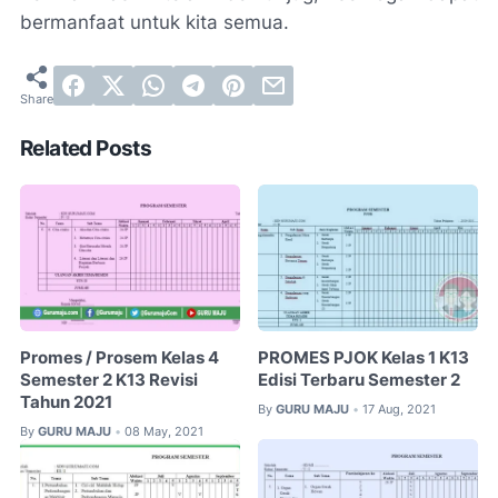
bermanfaat untuk kita semua.
Related Posts
Promes / Prosem Kelas 4
PROMES PJOK Kelas 1 K13
Semester 2 K13 Revisi
Edisi Terbaru Semester 2
Tahun 2021
By
GURU MAJU
17 Aug, 2021
•
By
GURU MAJU
08 May, 2021
•