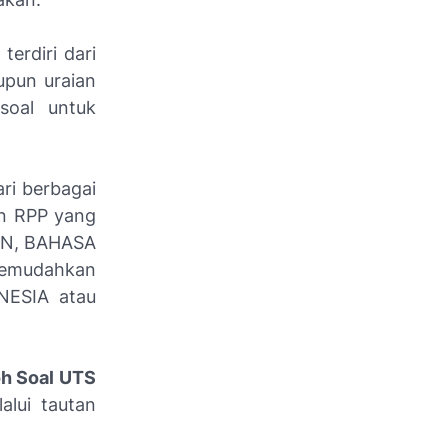
i terdiri dari
upun uraian
soal untuk
ri berbagai
an RPP yang
PPKN, BAHASA
memudahkan
NESIA atau
h Soal UTS
alui tautan