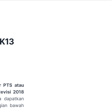
 K13
r PTS atau
evisi 2018
 dapatkan
agian bawah