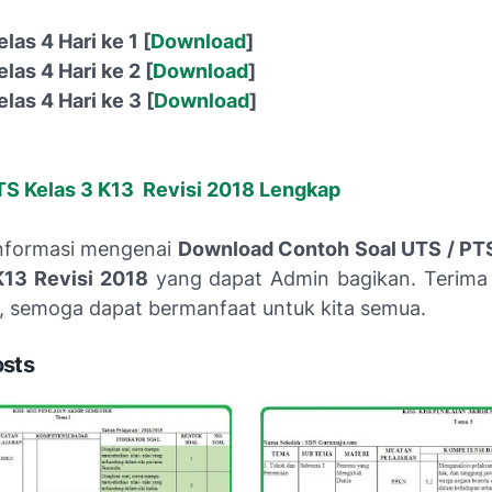
las 4 Hari ke 1 [
Download
]
elas
4
Hari ke 2 [
Download
]
elas
4
Hari ke 3 [
Download
]
PTS Kelas 3 K13 Revisi 2018 Lengkap
nformasi mengenai
Download Contoh Soal UTS / PT
K13 Revisi 2018
yang dapat Admin bagikan. Terima 
, semoga dapat bermanfaat untuk kita semua.
osts