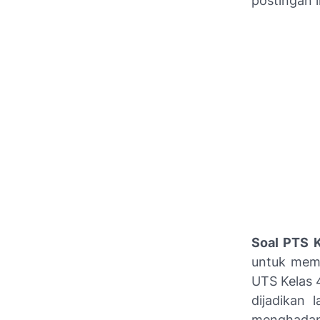
postingan i
Soal PTS K
untuk memb
UTS Kelas 4
dijadikan 
menghadapi