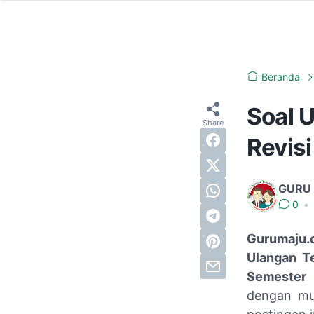
Beranda
Soal 
Revisi
GURU
0
•
Gurumaju.
Ulangan T
Semester 
dengan mud