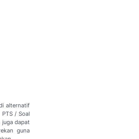
adi alternatif
 PTS / Soal
n juga dapat
-rekan guna
akan.