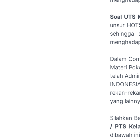
Soal UTS 
unsur HOTS
sehingga 
menghadap
Dalam Cont
Materi Pok
telah Admin
INDONESIA
rekan-rek
yang lainny
Silahkan B
/ PTS Kel
dibawah ini