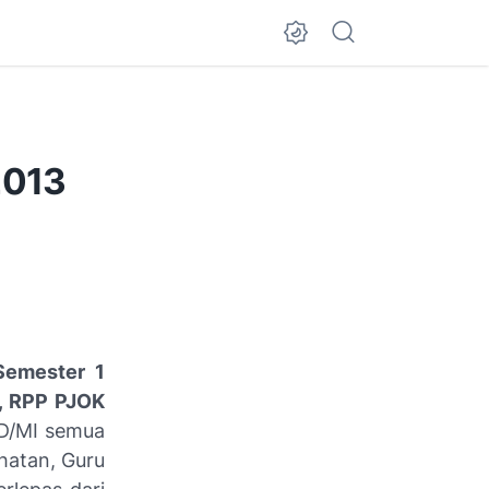
2013
Semester 1
1, RPP PJOK
D/MI semua
hatan, Guru