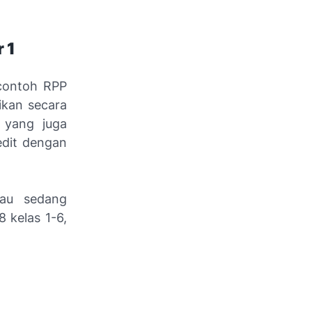
 1
 contoh RPP
ikan secara
 yang juga
edit dengan
tau sedang
 kelas 1-6,