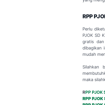
RPP PJOK
Perlu dike
PJOK SD K1
gratis da
dibagikan 
mudah men
Silahkan 
membutuhka
maka silah
R
PP PJOK S
RPP PJOK S
RPP PJOK S