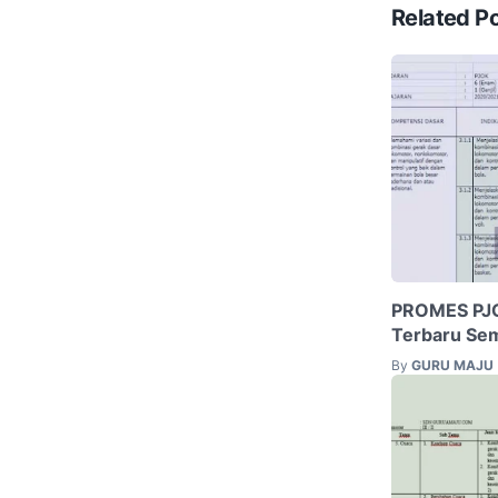
Related P
PROMES PJOK
Terbaru Sem
By
GURU MAJU