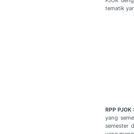
PJOK denga
tematik ya
RPP PJOK S
yang semes
semester d
yang menga