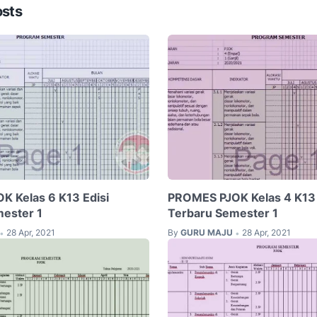
osts
 Kelas 6 K13 Edisi
PROMES PJOK Kelas 4 K13 
ester 1
Terbaru Semester 1
28 Apr, 2021
By
GURU MAJU
28 Apr, 2021
•
•