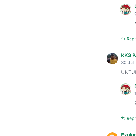
Repl
KKG 
30 Juli
UNTUK
Repl
Explor