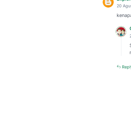
20 Agu
kenapa
Repl