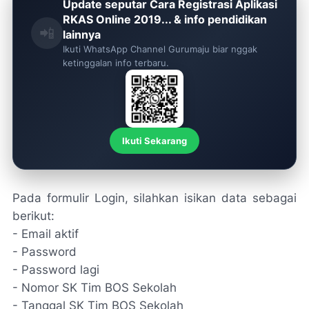
Update seputar Cara Registrasi Aplikasi
RKAS Online 2019... & info pendidikan
📲
lainnya
Ikuti WhatsApp Channel Gurumaju biar nggak
ketinggalan info terbaru.
Ikuti Sekarang
Pada formulir Login, silahkan isikan data sebagai
berikut:
- Email aktif
- Password
- Password lagi
- Nomor SK Tim BOS Sekolah
- Tanggal SK Tim BOS Sekolah