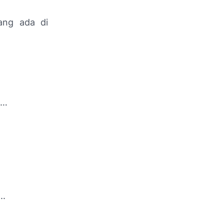
ang ada di
h…
..