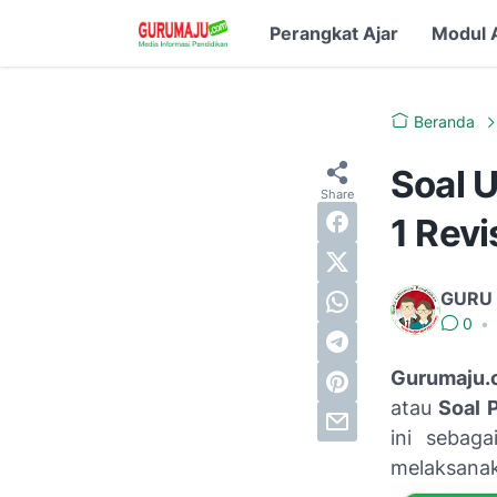
Perangkat Ajar
Modul 
Beranda
Soal 
1 Revi
GURU
0
•
Gurumaju.
atau
Soal 
ini sebag
melaksanak