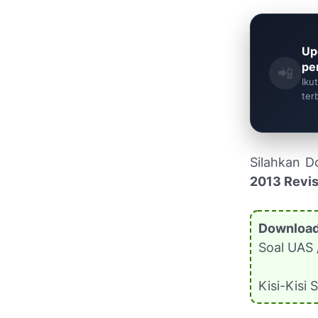
Up
pe
📲
Iku
ter
Silahkan D
2013 Revis
Download
Soal UAS 
Kisi-Kisi