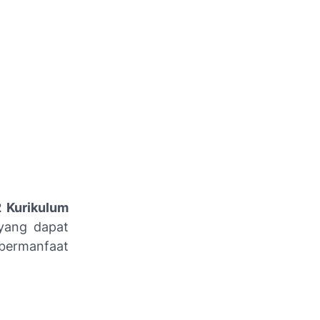
 Kurikulum
ang dapat
 bermanfaat