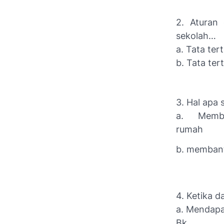
2. Aturan
sekolah…
a. Tata ter
b. Tata ter
3. Hal apa 
a. Memba
rumah
b. membant
4. Ketika d
a. Mendapa
Bk.