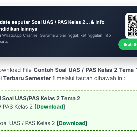
date seputar Soal UAS / PAS Kelas 2... & info
ndidikan lainnya
ti WhatsApp Channel Gurumaju biar nggak ketinggalan info
baru.
Ikuti 
ownload File
Contoh Soal UAS / PAS Kelas 2 Tema 
i Terbaru Semester 1
melalui tautan dibawah ini:
 Soal UAS/PAS Kelas 2 Tema 2
/ PAS Kelas 2
[
Download
]
 Soal UAS / PAS Kelas 2
[
Download
]