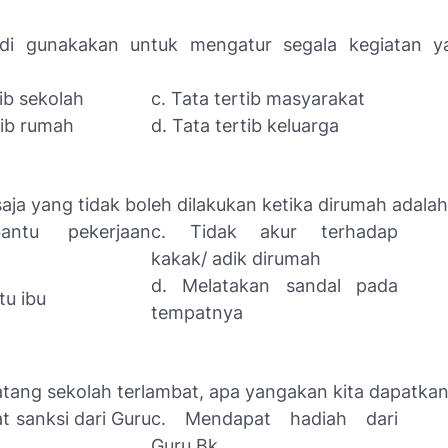
 di gunakakan untuk mengatur segala kegiatan y
tib sekolah
c. Tata tertib masyarakat
tib rumah
d. Tata tertib keluarga
saja yang tidak boleh dilakukan ketika dirumah adala
ntu pekerjaan
c. Tidak akur terhadap
kakak/ adik dirumah
d. Melatakan sandal pada
u ibu
tempatnya
atang sekolah terlambat, apa yangakan kita dapatkan
t sanksi dari Guru
c. Mendapat hadiah dari
Guru Bk