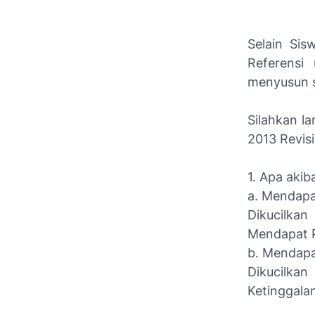
Selain Sis
Referensi
menyusun s
Silahkan l
2013 Revisi
1. Apa akib
a. Mendapa
Dikucilkan
Mendapat P
b. Mendapa
Dikucilkan
Ketinggalan