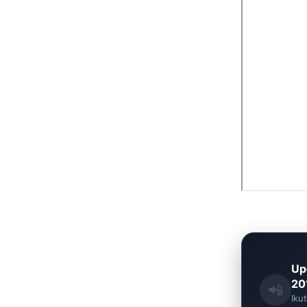
Up
201
📲
Iku