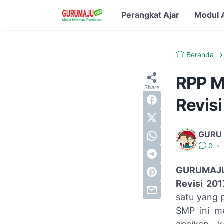
Perangkat Ajar
Modul 
Beranda
RPP M
Revis
GURU
0
•
GURUMAJ
Revisi 201
satu yang p
SMP ini me