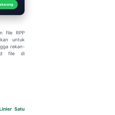
Sekarang
n file RPP
hkan untuk
gga rekan-
d file di
inier Satu