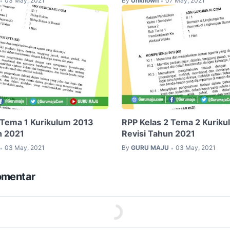
03 May, 2021
By
Unknown
07 May, 2021
•
•
 Tema 1 Kurikulum 2013
RPP Kelas 2 Tema 2 Kurik
n 2021
Revisi Tahun 2021
03 May, 2021
By
GURU MAJU
03 May, 2021
•
•
omentar