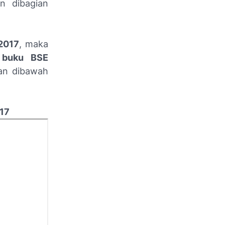
n dibagian
 2017
, maka
i
buku BSE
tan dibawah
017