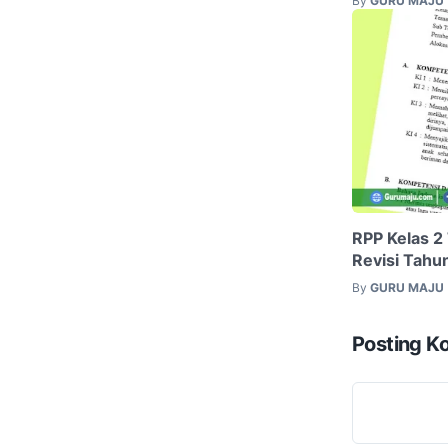
By
GURU MAJU
RPP Kelas 2
Revisi Tahu
By
GURU MAJU
Posting K