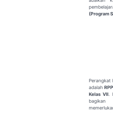
abaikan 
pembelaja
(Program S
Perangkat 
adalah
RPP
Kelas VII
.
bagikan 
memerlu