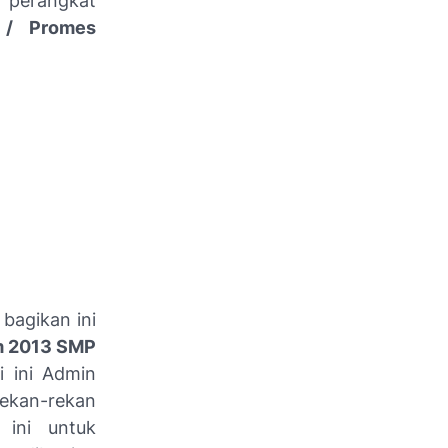
perangkat
 / Promes
bagikan ini
m 2013 SMP
i ini Admin
kan-rekan
ini untuk