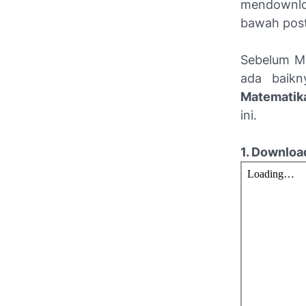
mendownlo
bawah post
Sebelum 
ada baikn
Matematika
ini.
1. Downloa