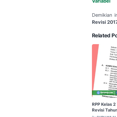
Variabel
Demikian 
Revisi 201
Related P
RPP Kelas 2
Revisi Tahu