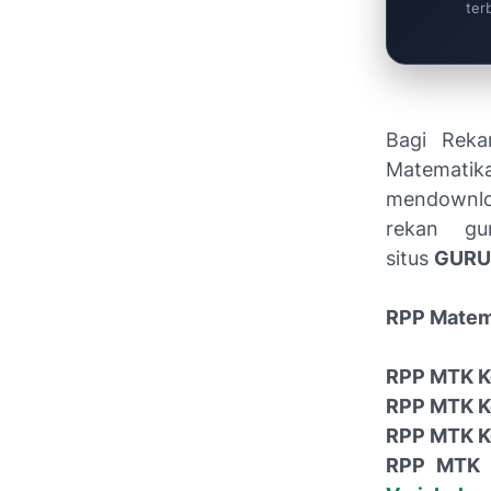
ter
Bagi Reka
Matematik
mendownlo
rekan gu
situs
GURU
RPP Matema
RPP MTK K
RPP MTK K
RPP MTK K
RPP MTK 