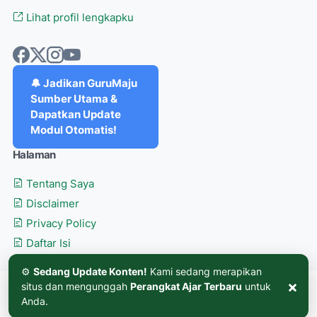
Lihat profil lengkapku
🔔 Jadikan GuruMaju
Sumber Utama &
Dapatkan Update
Modul Otomatis!
Halaman
Tentang Saya
Disclaimer
Privacy Policy
Daftar Isi
⚙️
Sedang Update Konten!
Kami sedang merapikan
×
situs dan mengunggah
Perangkat Ajar Terbaru
untuk
©
GURU MAJU
. Hak cipta dilindungi.
Anda.