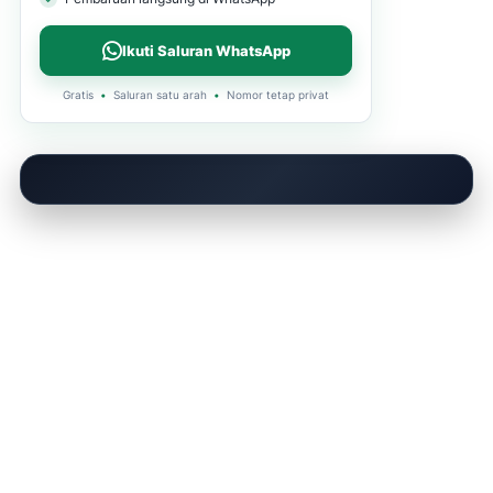
Ikuti Saluran WhatsApp
Gratis
•
Saluran satu arah
•
Nomor tetap privat