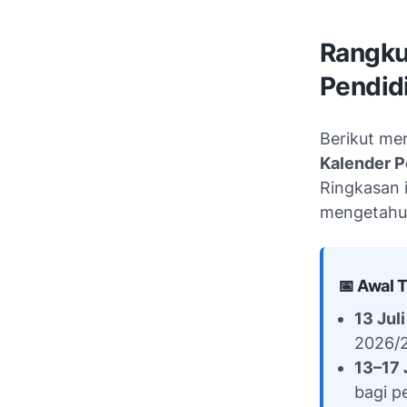
Rangku
Pendid
Berikut me
Kalender P
Ringkasan i
mengetahui
📅 Awal 
13 Jul
2026/2
13–17 
bagi p