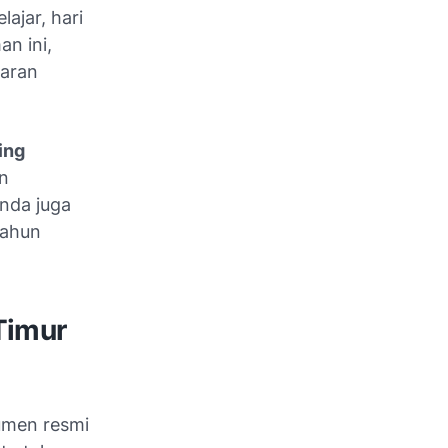
lajar, hari
an ini,
jaran
ing
n
nda juga
tahun
Timur
umen resmi