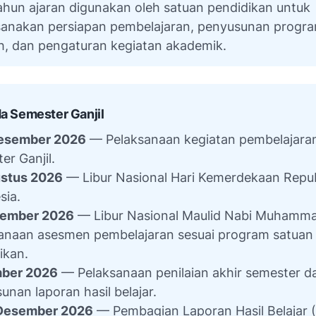
ahun ajaran digunakan oleh satuan pendidikan untuk
anakan persiapan pembelajaran, penyusunan progr
h, dan pengaturan kegiatan akademik.
a Semester Ganjil
Desember 2026
— Pelaksanaan kegiatan pembelajara
er Ganjil.
ustus 2026
— Libur Nasional Hari Kemerdekaan Repub
sia.
tember 2026
— Libur Nasional Maulid Nabi Muhamm
anaan asesmen pembelajaran sesuai program satuan
ikan.
ber 2026
— Pelaksanaan penilaian akhir semester d
unan laporan hasil belajar.
 Desember 2026
— Pembagian Laporan Hasil Belajar 