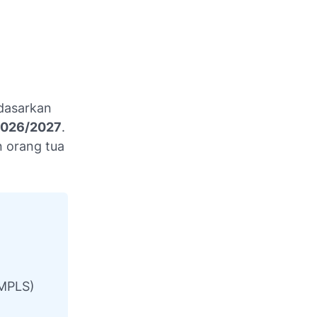
dasarkan
 2026/2027
.
n orang tua
.
(MPLS)