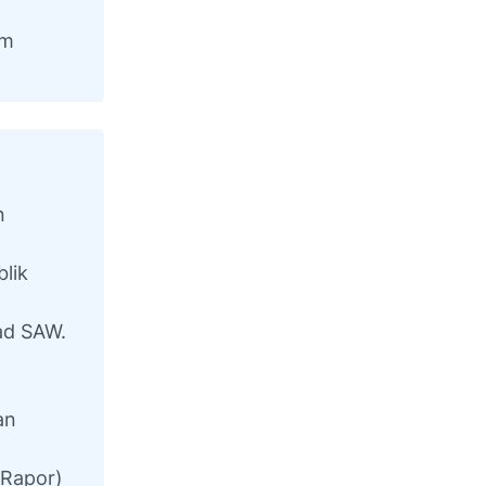
am
n
lik
ad SAW.
an
(Rapor)