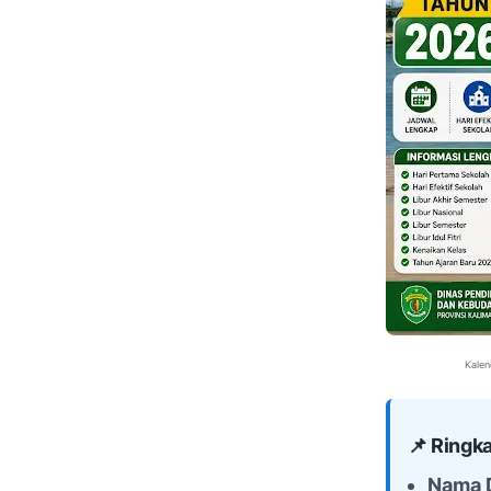
Kalen
📌 Ring
Nama 