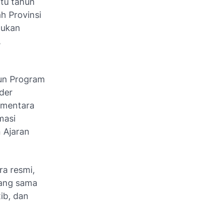
tu tahun
h Provinsi
tukan
,
sun Program
der
ementara
masi
 Ajaran
ra resmi,
yang sama
ib, dan