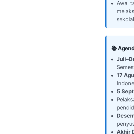
Awal t
melaks
sekola
📚 Agend
Juli–
Semest
17 Ag
Indone
5 Sep
Pelaks
pendid
Desem
penyus
Akhir