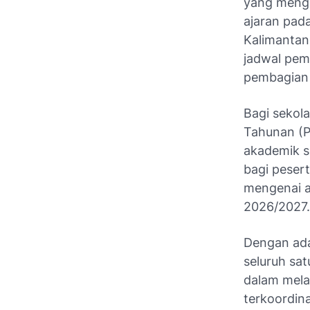
yang menga
ajaran pad
Kalimantan
jadwal pemb
pembagian l
Bagi sekol
Tahunan (P
akademik s
bagi pesert
mengenai a
2026/2027.
Dengan ada
seluruh sa
dalam melak
terkoordina