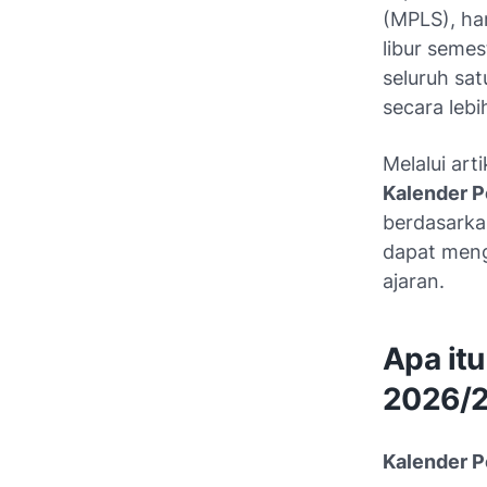
(MPLS), har
libur semes
seluruh sa
secara lebi
Melalui ar
Kalender P
berdasarka
dapat meng
ajaran.
Apa it
2026/
Kalender P