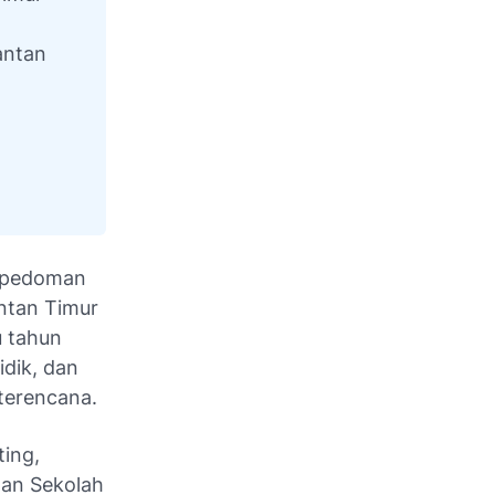
antan
 pedoman
antan Timur
u tahun
idik, dan
terencana.
ting,
gan Sekolah