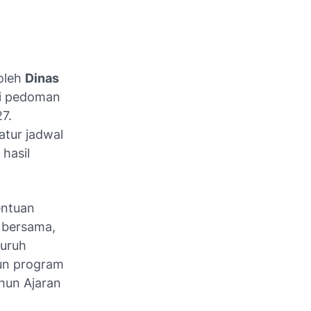
 oleh
Dinas
i pedoman
7.
atur jadwal
hasil
entuan
i bersama,
luruh
un program
hun Ajaran