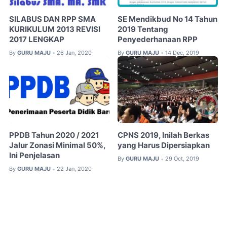
SILABUS DAN RPP SMA
SE Mendikbud No 14 Tahun
KURIKULUM 2013 REVISI
2019 Tentang
2017 LENGKAP
Penyederhanaan RPP
By
GURU MAJU
26 Jan, 2020
By
GURU MAJU
14 Dec, 2019
•
•
PPDB Tahun 2020 / 2021
CPNS 2019, Inilah Berkas
Jalur Zonasi Minimal 50%,
yang Harus Dipersiapkan
Ini Penjelasan
By
GURU MAJU
29 Oct, 2019
•
By
GURU MAJU
22 Jan, 2020
•