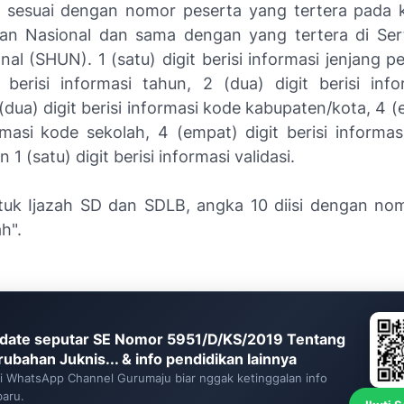
it sesuai dengan nomor peserta yang tertera pada 
ian Nasional dan sama dengan yang tertera di Serti
nal (SHUN). 1 (satu) digit berisi informasi jenjang p
t berisi informasi tahun, 2 (dua) digit berisi inf
 (dua) digit berisi informasi kode kabupaten/kota, 4 (
ormasi kode sekolah, 4 (empat) digit berisi informas
 1 (satu) digit berisi informasi validasi.
uk Ijazah SD dan SDLB, angka 10 diisi dengan no
h".
date seputar SE Nomor 5951/D/KS/2019 Tentang
rubahan Juknis... & info pendidikan lainnya
ti WhatsApp Channel Gurumaju biar nggak ketinggalan info
baru.