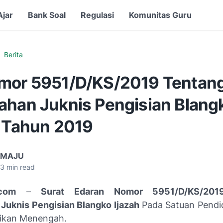
Ajar
Bank Soal
Regulasi
Komunitas Guru
Berita
mor 5951/D/KS/2019 Tentan
ahan Juknis Pengisian Blang
h Tahun 2019
 MAJU
3
min read
com
–
Surat Edaran Nomor 5951/D/KS/201
Juknis Pengisian Blangko Ijazah
Pada Satuan Pendi
ikan Menengah.