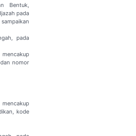
n Bentuk,
Ijazah pada
 sampaikan
ngah, pada
a mencakup
, dan nomor
a mencakup
dikan, kode