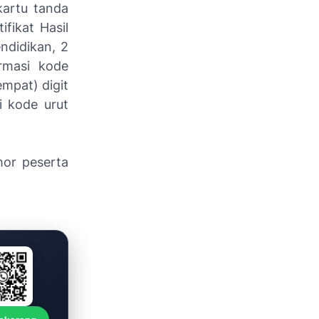
kartu tanda
fikat Hasil
endidikan, 2
ormasi kode
empat) digit
i kode urut
mor peserta