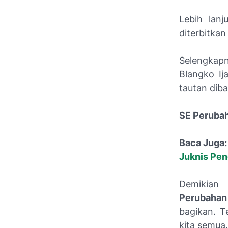
Lebih lanj
diterbitka
Selengkapn
Blangko Ij
tautan diba
SE Perubah
Baca Juga:
Juknis Pen
Demikian
Perubahan 
bagikan. T
kita semua.