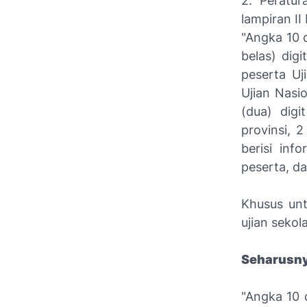
2. Peratu
lampiran II
"Angka 10 d
belas) dig
peserta Uj
Ujian Nasio
(dua) digi
provinsi, 2
berisi inf
peserta, dan
Khusus unt
ujian sekola
Seharusny
"Angka 10 