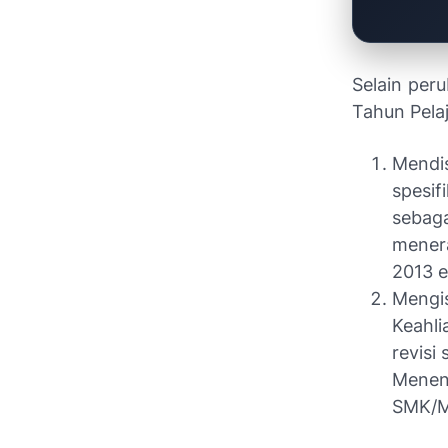
Selain per
Tahun Pela
Mendis
spesi
sebag
mener
2013 ed
Mengi
Keahl
revisi
Menen
SMK/M