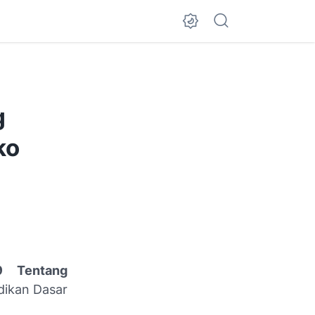
g
ko
9 Tentang
dikan Dasar