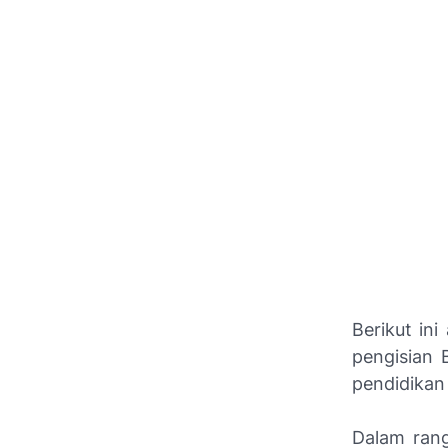
Berikut in
pengisian 
pendidika
Dalam rang