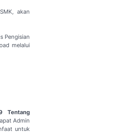
h SMK, akan
s Pengisian
oad melalui
9 Tentang
apat Admin
nfaat untuk