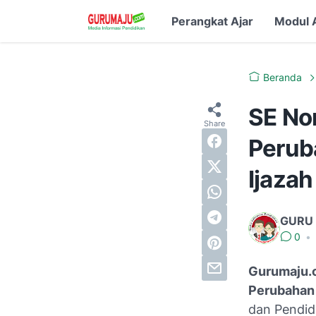
Perangkat Ajar
Modul 
Beranda
SE No
Perub
Ijaza
GURU
0
•
Gurumaju.
Perubahan 
dan Pendid