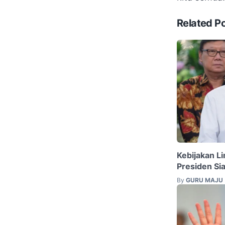
Related P
Kebijakan Li
Presiden Si
By
GURU MAJU