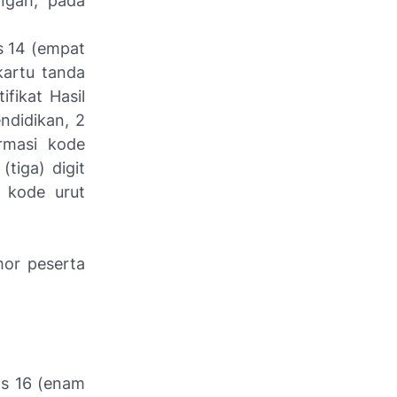
ngah, pada
as 14 (empat
kartu tanda
fikat Hasil
endidikan, 2
ormasi kode
(tiga) digit
i kode urut
mor peserta
as 16 (enam