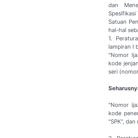
dan Mene
Spesifikas
Satuan Pe
hal-hal seb
1. Peratu
lampiran I 
"Nomor Ij
kode jenja
seri (nomor
Seharusny
"Nomor ij
kode pener
"SPK”, dan 