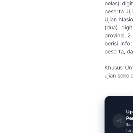
belas) dig
peserta Uj
Ujian Nasio
(dua) digi
provinsi, 2
berisi inf
peserta, dan
Khusus Unt
ujian sekola
Up
Pe
📲
Iku
ter