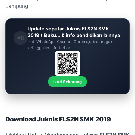
Lampung
Update seputar Juknis FLS2N SMK
2019 ( Buku... & info pendidikan lainnya
📲
Ikuti WhatsApp Channel Gurumaju biar nggak
ketinggalan info terbaru.
Ikuti Sekarang
Download Juknis FLS2N SMK 2019