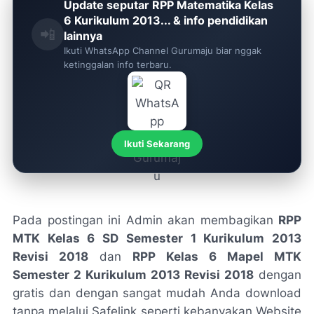
Update seputar RPP Matematika Kelas
6 Kurikulum 2013... & info pendidikan
📲
lainnya
Ikuti WhatsApp Channel Gurumaju biar nggak
ketinggalan info terbaru.
Ikuti Sekarang
Pada postingan ini Admin akan membagikan
RPP
MTK Kelas 6 SD Semester 1 Kurikulum 2013
Revisi 2018
dan
RPP Kelas 6 Mapel MTK
Semester 2 Kurikulum 2013 Revisi 2018
dengan
gratis dan dengan sangat mudah Anda download
tanpa melalui Safelink seperti kebanyakan Website