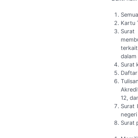
Semua 
Kartu 
Surat
membu
terkai
dalam
Surat 
Daftar
Tulis
Akredi
12, dan
Surat 
negeri
Surat