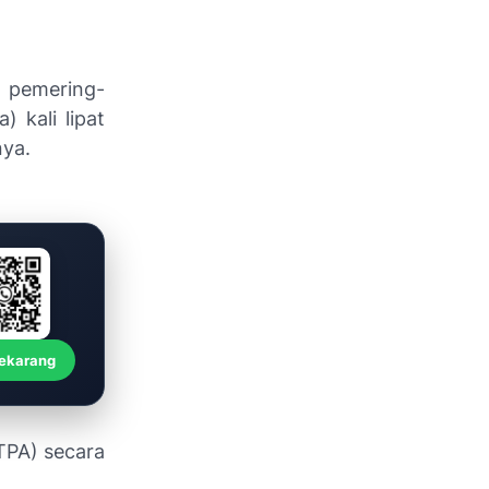
m pemering-
 kali lipat
nya.
Sekarang
(TPA) secara