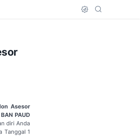
esor
lon Asesor
r BAN PAUD
n diri Anda
a Tanggal 1