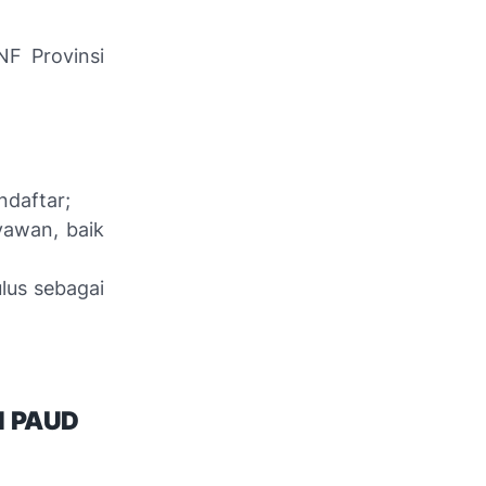
NF Provinsi
ndaftar;
yawan, baik
lus sebagai
N PAUD