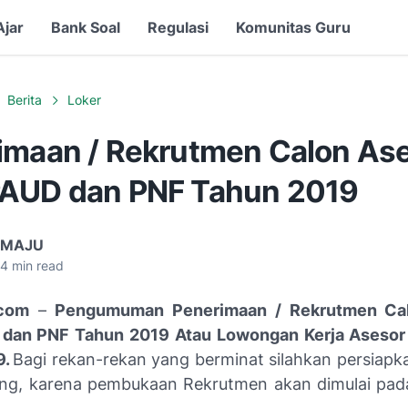
Ajar
Bank Soal
Regulasi
Komunitas Guru
Berita
Loker
imaan / Rekrutmen Calon As
AUD dan PNF Tahun 2019
 MAJU
4
min read
com
–
Pengumuman Penerimaan / Rekrutmen Ca
dan PNF Tahun 2019 Atau Lowongan Kerja Aseso
9.
Bagi rekan-rekan yang berminat silahkan persiapka
ang, karena pembukaan Rekrutmen akan dimulai pad