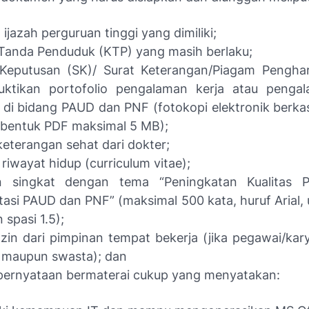
ijazah perguruan tinggi yang dimiliki;
Tanda Penduduk (KTP) yang masih berlaku;
 Keputusan (SK)/ Surat Keterangan/Piagam Pengha
ktikan portofolio pengalaman kerja atau penga
t di bidang PAUD dan PNF (fotokopi elektronik berka
 bentuk PDF maksimal 5 MB);
keterangan sehat dari dokter;
 riwayat hidup
(curriculum vitae)
;
an singkat dengan tema “Peningkatan Kualitas P
tasi PAUD dan PNF” (maksimal 500 kata, huruf Arial,
 spasi 1.5);
Izin dari pimpinan tempat bekerja (jika pegawai/kar
 maupun swasta); dan
 pernyataan bermaterai cukup yang menyatakan: