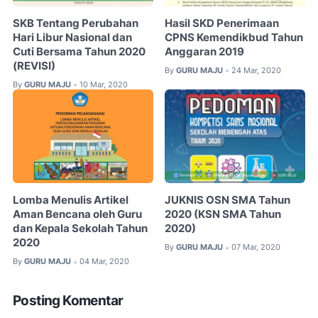
SKB Tentang Perubahan
Hasil SKD Penerimaan
Hari Libur Nasional dan
CPNS Kemendikbud Tahun
Cuti Bersama Tahun 2020
Anggaran 2019
(REVISI)
By
GURU MAJU
24 Mar, 2020
•
By
GURU MAJU
10 Mar, 2020
•
Lomba Menulis Artikel
JUKNIS OSN SMA Tahun
Aman Bencana oleh Guru
2020 (KSN SMA Tahun
dan Kepala Sekolah Tahun
2020)
2020
By
GURU MAJU
07 Mar, 2020
•
By
GURU MAJU
04 Mar, 2020
•
Posting Komentar