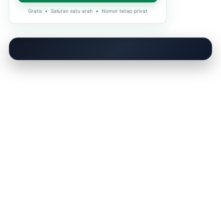
Gratis
•
Saluran satu arah
•
Nomor tetap privat