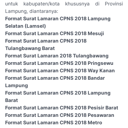
untuk kabupaten/kota khususnya di Provinsi
Lampung, diantaranya:
Format Surat Lamaran CPNS 2018 Lampung
Selatan (Lamsel)
Format
Surat Lamaran
CPNS 2018 Mesuji
Format
Surat Lamaran
CPNS 2018
Tulangbawang Barat
Format
Surat Lamaran
2018 Tulangbawang
Format
Surat Lamaran
CPNS 2018 Pringsewu
Format
Surat Lamaran
CPNS 2018 Way Kanan
Format
Surat Lamaran
CPNS 2018 Bandar
Lampung
Format
Surat Lamaran
CPNS 2018 Lampung
Barat
Format
Surat Lamaran
CPNS 2018 Pesisir Barat
Format
Surat Lamaran
CPNS 2018 Pesawaran
Format
Surat Lamaran
CPNS 2018 Metro