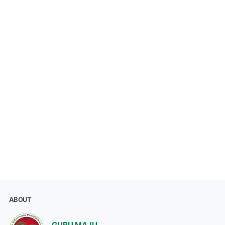
ABOUT
GURU MAJU