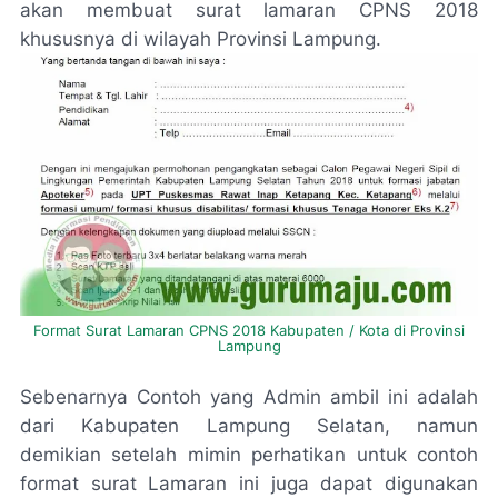
akan membuat surat lamaran CPNS 2018
khususnya di wilayah Provinsi Lampung.
Format Surat Lamaran CPNS 2018 Kabupaten / Kota di Provinsi
Lampung
Sebenarnya Contoh yang Admin ambil ini adalah
dari Kabupaten Lampung Selatan, namun
demikian setelah mimin perhatikan untuk contoh
format surat Lamaran ini juga dapat digunakan