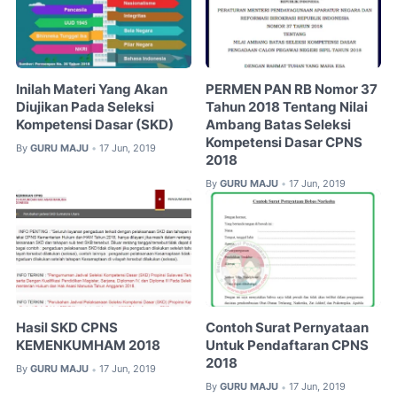
Inilah Materi Yang Akan
PERMEN PAN RB Nomor 37
Diujikan Pada Seleksi
Tahun 2018 Tentang Nilai
Kompetensi Dasar (SKD)
Ambang Batas Seleksi
Kompetensi Dasar CPNS
By
GURU MAJU
17 Jun, 2019
•
2018
By
GURU MAJU
17 Jun, 2019
•
Hasil SKD CPNS
Contoh Surat Pernyataan
KEMENKUMHAM 2018
Untuk Pendaftaran CPNS
2018
By
GURU MAJU
17 Jun, 2019
•
By
GURU MAJU
17 Jun, 2019
•