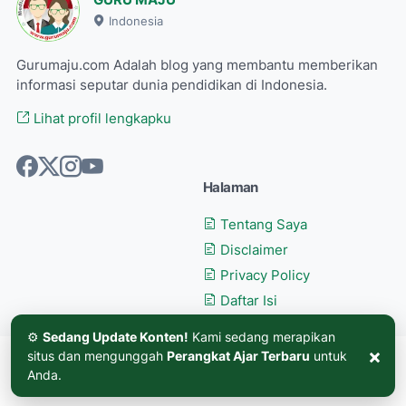
Indonesia
Gurumaju.com Adalah blog yang membantu memberikan
informasi seputar dunia pendidikan di Indonesia.
Lihat profil lengkapku
Halaman
Tentang Saya
Disclaimer
Privacy Policy
Daftar Isi
⚙️
Sedang Update Konten!
Kami sedang merapikan
×
situs dan mengunggah
Perangkat Ajar Terbaru
untuk
©
GURU MAJU
. Hak cipta dilindungi.
Anda.