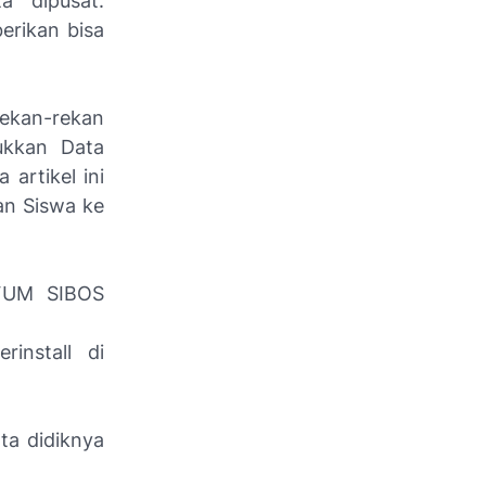
a dipusat.
erikan bisa
rekan-rekan
ukkan Data
artikel ini
an Siswa ke
FUM SIBOS
install di
rta didiknya