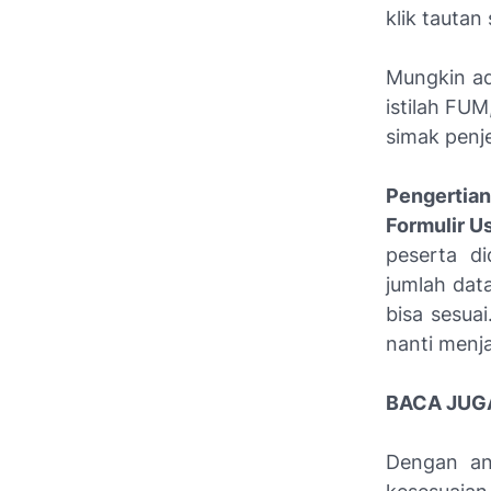
klik tautan
Mungkin ada
istilah FU
simak penj
Pengertian
Formulir U
peserta di
jumlah dat
bisa sesuai
nanti menj
BACA JUG
Dengan an