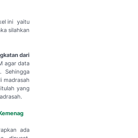
el ini yaitu
ka silahkan
gkatan dari
M agar data
t. Sehingga
di madrasah
 itulah yang
adrasah.
R Kemenag
rapkan ada