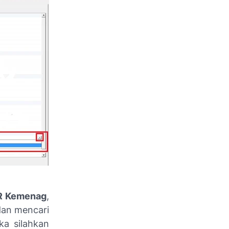
AR Kemenag
,
 dan mencari
a silahkan