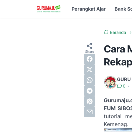
Perangkat Ajar
Bank S
Beranda
Cara 
Rekap
GURU
0
•
Gurumaju.
FUM SIBO
tutorial 
Kemenag.