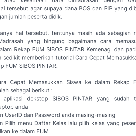
n atau kesamaan data dimadrasah dengan dat
al tersebut agar supaya dana BOS dan PIP yang dib
an jumlah peserta didik.
nya hal tersebut, tentunya masih ada sebagian 
Madrasah yang bingung bagaimana cara memas
alam Rekap FUM SIBOS PINTAR Kemenag. dan pada 
 sedikit memberikan tutorial Cara Cepat Memasukk
ap FUM SIBOS PINTAR.
ara Cepat Memasukkan Siswa ke dalam Rekap 
ah sebagai berikut :
h aplikasi dekstop SIBOS PINTAR yang sudah ter
aptop anda
n UserID dan Password anda masing-masing
 Pilih menu Daftar Kelas lalu pilih kelas yang pese
ulkan ke dalam FUM