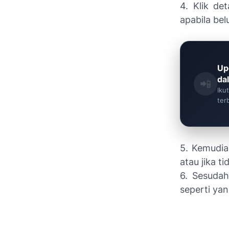
4. Klik de
apabila be
Up
da
📲
Iku
ter
5. Kemudian
atau jika t
6. Sesudah
seperti yan