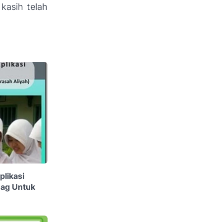
kasih telah
likasi
nag Untuk