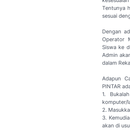
kesesuaia
Tentunya h
sesuai deng
Dengan ada
Operator 
Siswa ke d
Admin akan
dalam Rek
Adapun C
PINTAR adal
1. Bukala
komputer/l
2. Masukka
3. Kemudian
akan di us