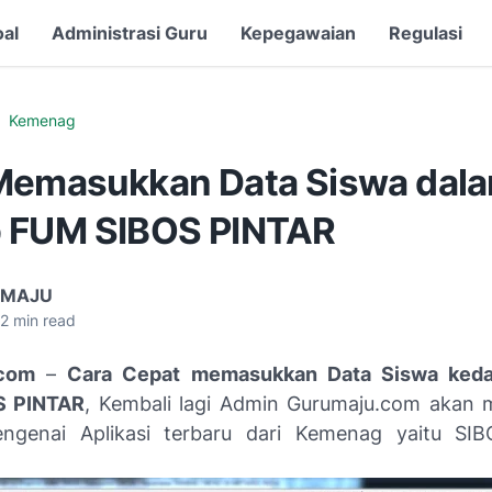
oal
Administrasi Guru
Kepegawaian
Regulasi
Kemenag
Memasukkan Data Siswa dal
 FUM SIBOS PINTAR
 MAJU
2
min read
com
–
Cara Cepat memasukkan Data Siswa ked
S PINTAR
, Kembali lagi Admin Gurumaju.com akan
mengenai Aplikasi terbaru dari Kemenag yaitu SI