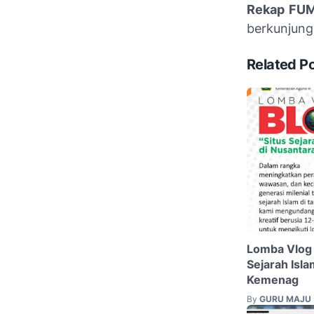
Rekap FUM
berkunjung
Related P
Lomba Vlog
Sejarah Isla
Kemenag
By
GURU MAJU