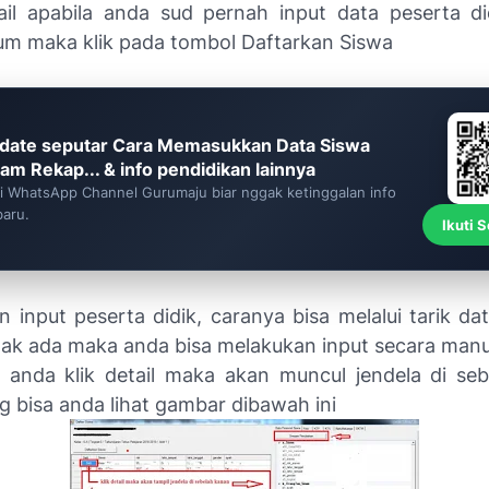
tail apabila anda sud pernah input data peserta d
lum maka klik pada tombol Daftarkan Siswa
date seputar Cara Memasukkan Data Siswa
lam Rekap... & info pendidikan lainnya
ti WhatsApp Channel Gurumaju biar nggak ketinggalan info
baru.
Ikuti 
 input peserta didik, caranya bisa melalui tarik da
idak ada maka anda bisa melakukan input secara manu
 anda klik detail maka akan muncul jendela di se
g bisa anda lihat gambar dibawah ini