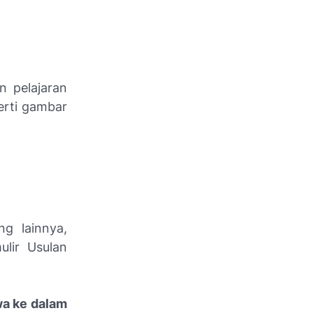
n pelajaran
erti gambar
ng lainnya,
lir Usulan
a ke dalam