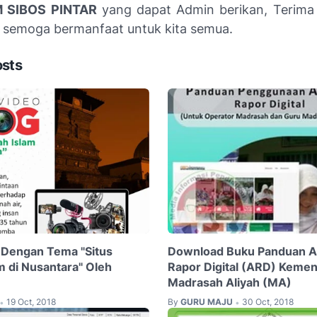
 SIBOS PINTAR
yang dapat Admin berikan, Terima 
 semoga bermanfaat untuk kita semua.
osts
 Dengan Tema "Situs
Download Buku Panduan Ap
m di Nusantara" Oleh
Rapor Digital (ARD) Keme
Madrasah Aliyah (MA)
19 Oct, 2018
By
GURU MAJU
30 Oct, 2018
•
•