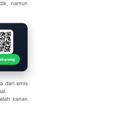
idik, namun
Sekarang
ta dari emis
al.
belah kanan