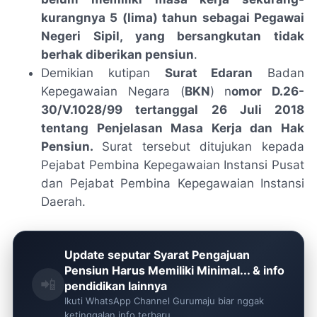
kurangnya 5 (lima) tahun sebagai Pegawai
Negeri Sipil, yang bersangkutan tidak
berhak diberikan pensiun
.
Demikian kutipan
Surat Edaran
Badan
Kepegawaian Negara (
BKN
) n
omor D.26-
30/V.1028/99 tertanggal 26 Juli 2018
tentang Penjelasan Masa Kerja dan Hak
Pensiun.
Surat tersebut ditujukan kepada
Pejabat Pembina Kepegawaian Instansi Pusat
dan Pejabat Pembina Kepegawaian Instansi
Daerah.
Update seputar Syarat Pengajuan
Pensiun Harus Memiliki Minimal... & info
📲
pendidikan lainnya
Ikuti WhatsApp Channel Gurumaju biar nggak
ketinggalan info terbaru.