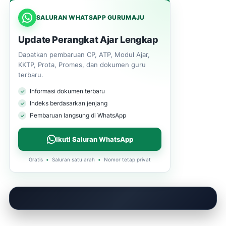
SALURAN WHATSAPP GURUMAJU
Update Perangkat Ajar Lengkap
Dapatkan pembaruan CP, ATP, Modul Ajar,
KKTP, Prota, Promes, dan dokumen guru
terbaru.
Informasi dokumen terbaru
Indeks berdasarkan jenjang
Pembaruan langsung di WhatsApp
Ikuti Saluran WhatsApp
Gratis
•
Saluran satu arah
•
Nomor tetap privat