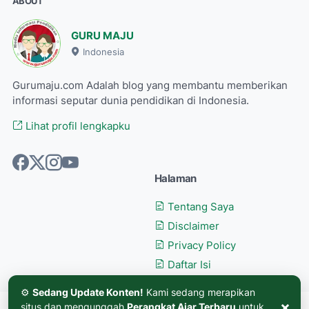
ABOUT
GURU MAJU
Indonesia
Gurumaju.com Adalah blog yang membantu memberikan
informasi seputar dunia pendidikan di Indonesia.
Lihat profil lengkapku
Halaman
Tentang Saya
Disclaimer
Privacy Policy
Daftar Isi
⚙️
Sedang Update Konten!
Kami sedang merapikan
×
situs dan mengunggah
Perangkat Ajar Terbaru
untuk