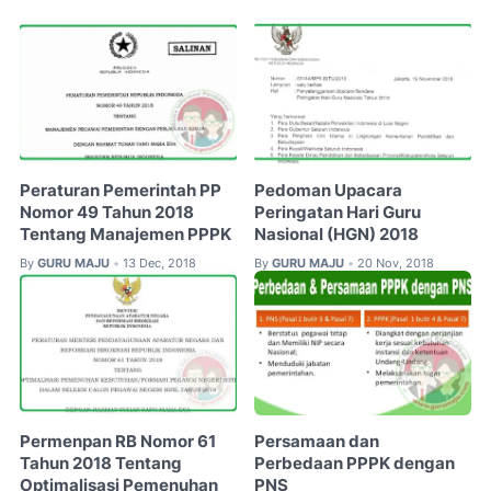
Peraturan Pemerintah PP
Pedoman Upacara
Nomor 49 Tahun 2018
Peringatan Hari Guru
Tentang Manajemen PPPK
Nasional (HGN) 2018
By
GURU MAJU
13 Dec, 2018
By
GURU MAJU
20 Nov, 2018
•
•
Permenpan RB Nomor 61
Persamaan dan
Tahun 2018 Tentang
Perbedaan PPPK dengan
Optimalisasi Pemenuhan
PNS