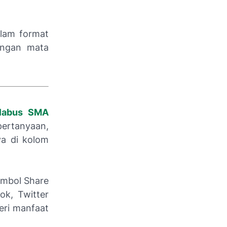
lam format
engan mata
labus SMA
pertanyaan,
ya di kolom
ombol Share
ok, Twitter
eri manfaat