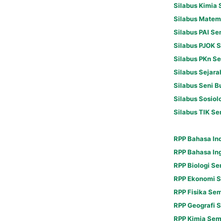
Silabus Kimia 
Silabus Matem
Silabus PAI Se
Silabus PJOK 
Silabus PKn Se
Silabus Sejara
Silabus Seni 
Silabus Sosiol
Silabus TIK Se
RPP Bahasa In
RPP Bahasa Ing
RPP Biologi Se
RPP Ekonomi S
RPP Fisika Sem
RPP Geografi 
RPP Kimia Sem