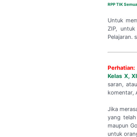
RPP TIK Semua
Untuk mem
ZIP, untu
Pelajaran.
Perhatian:
Kelas X, X
saran, ata
komentar, 
Jika meras
yang telah
maupun Goo
untuk orang 