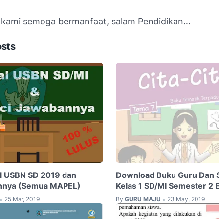
i kami semoga bermanfaat, salam Pendidikan…
osts
al USBN SD 2019 dan
Download Buku Guru Dan 
nnya (Semua MAPEL)
Kelas 1 SD/MI Semester 2 E
25 Mar, 2019
By
GURU MAJU
23 May, 2019
•
•