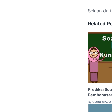
Sekian dar
Related P
Prediksi So
Pembahasa
By
GURU MAJU