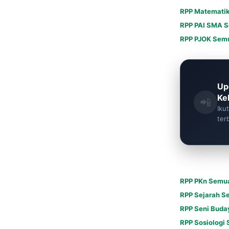
RPP Matematik
RPP PAI SMA S
RPP PJOK Semu
Up
Kel
📲
Iku
ter
RPP PKn Semua
RPP Sejarah S
RPP Seni Buda
RPP Sosiologi 