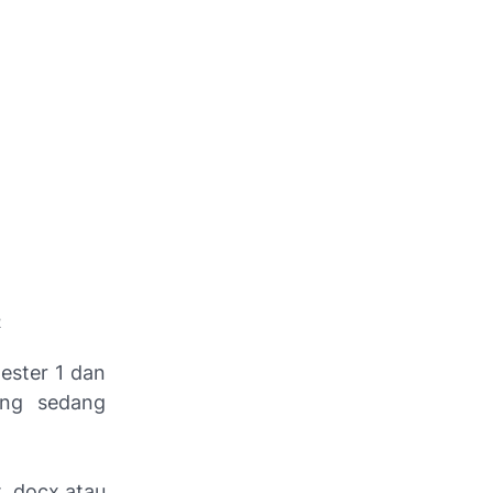
2
ester 1 dan
ang sedang
 .docx atau