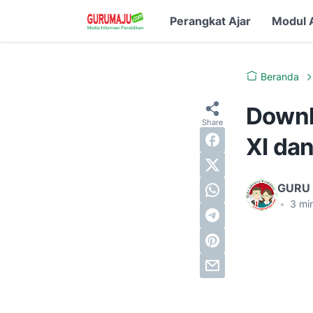
Perangkat Ajar
Modul 
Beranda
Downl
XI dan
GURU
•
3
min