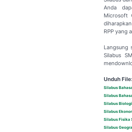
Anda dapa
Microsoft
diharapka
RPP yang a
Langsung 
Silabus S
mendownloa
Unduh File
Silabus Bahasa
Silabus Bahasa
Silabus Biolog
Silabus Ekono
Silabus Fisika
Silabus Geogra