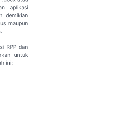
 aplikasi
n demikian
bus maupun
.
si RPP dan
hkan untuk
 ini: