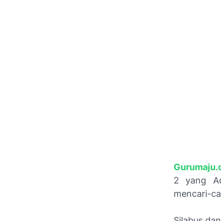
G
urumaju.
2 yang Ad
mencari-car
Silabus da