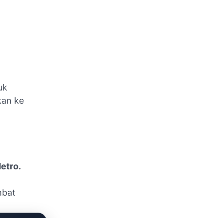
uk
kan ke
etro.
mbat