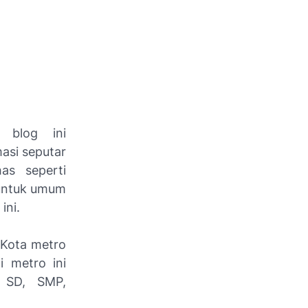
 blog ini
masi seputar
has seperti
 untuk umum
ini.
 Kota metro
i metro ini
i SD, SMP,