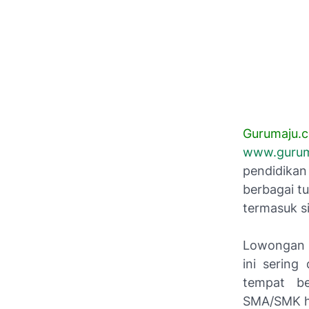
G
urumaju.
www.gurum
pendidikan
berbagai t
termasuk si
Lowongan k
ini sering
tempat be
SMA/SMK hin