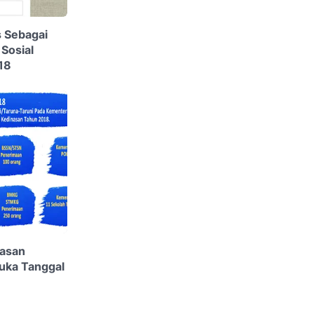
 Sebagai
 Sosial
18
nasan
uka Tanggal