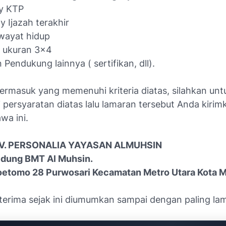
py KTP
y Ijazah terakhir
iwayat hidup
o ukuran 3×4
 Pendukung lainnya ( sertifikan, dll).
termasuk yang memenuhi kriteria diatas, silahkan unt
persyaratan diatas lalu lamaran tersebut Anda kirim
wa ini.
DIV. PERSONALIA YAYASAN ALMUHSIN
edung BMT Al Muhsin.
Soetomo 28 Purwosari Kecamatan Metro Utara Kota M
terima sejak ini diumumkan sampai dengan paling la