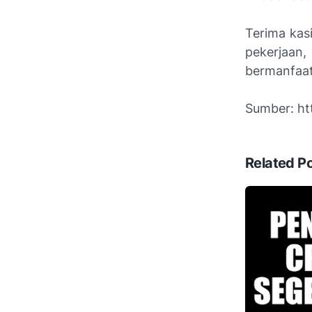
Terima kas
pekerjaan
bermanfaat 
Sumber: htt
Related P