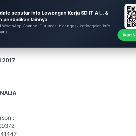
date seputar Info Lowongan Kerja SD IT Al... &
fo pendidikan lainnya
ti WhatsApp Channel Gurumaju biar nggak ketinggalan info
baru.
Ikuti 
i 2017
ONALIA
rson :
09372
541447