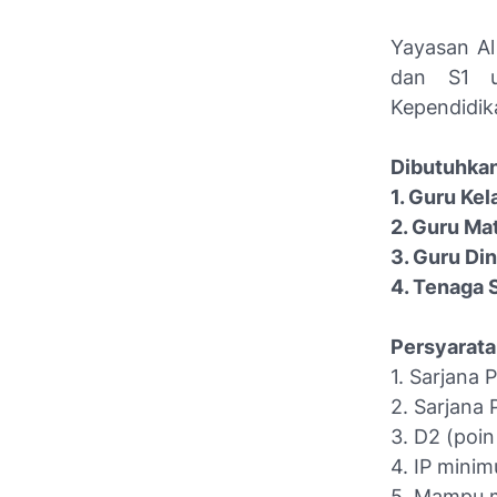
Yayasan A
dan S1 u
Kependidik
Dibutuhkan
1. Guru Kel
2. Guru Ma
3. Guru Di
4. Tenaga 
Persyarata
1. Sarjana 
2. Sarjana
3. D2 (poin
4. IP minim
5. Mampu m