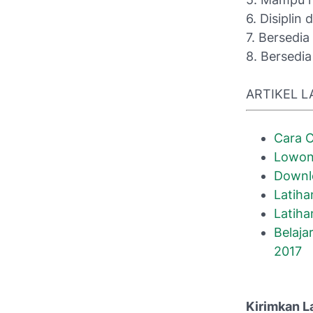
6. Disipli
7. Bersedia
8. Bersedia
ARTIKEL L
Cara C
Lowon
Downlo
Latiha
Latiha
Belaja
2017
Kirimkan L