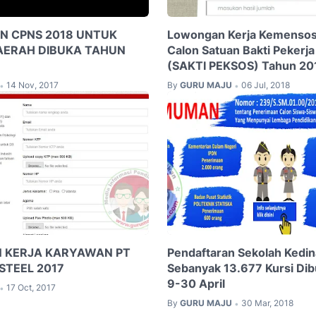
N CPNS 2018 UNTUK
Lowongan Kerja Kemensos
AERAH DIBUKA TAHUN
Calon Satuan Bakti Pekerja
(SAKTI PEKSOS) Tahun 20
14 Nov, 2017
By
GURU MAJU
06 Jul, 2018
•
•
 KERJA KARYAWAN PT
Pendaftaran Sekolah Kedi
STEEL 2017
Sebanyak 13.677 Kursi Dib
9-30 April
17 Oct, 2017
•
By
GURU MAJU
30 Mar, 2018
•