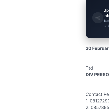
Up
in
📲
Iku
ter
20 Februar
Ttd
DIV PERS
Contact Pe
1. 0812729
2. 085789