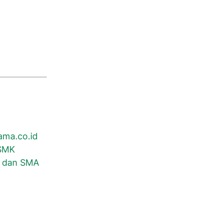
ama.co.id
 SMK
P dan SMA