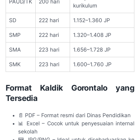
PAUD/TK
200 hari
kurikulum
SD
222 hari
1.152–1.360 JP
SMP
222 hari
1.320–1.408 JP
SMA
223 hari
1.656–1.728 JP
SMK
223 hari
1.600–1.760 JP
Format Kaldik Gorontalo yang
Tersedia
📄 PDF – Format resmi dari Dinas Pendidikan
📊 Excel – Cocok untuk penyesuaian internal
sekolah
🖼️ JPG/PNG – Ideal untuk disebarluaskan ke