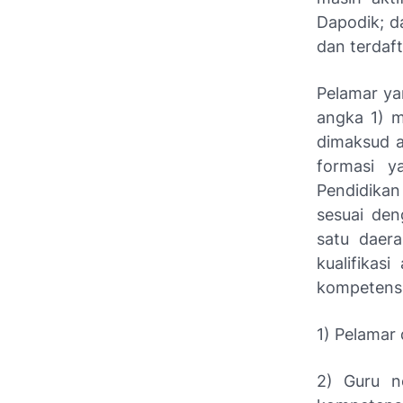
Dapodik; d
dan terdaft
Pelamar ya
angka 1) m
dimaksud a
formasi y
Pendidikan
sesuai den
satu daer
kualifikasi
kompetensi 
1) Pelamar 
2) Guru n