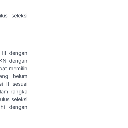
us seleksi
 III dengan
BKN dengan
pat memilih
yang belum
i II sesuai
alam rangka
lus seleksi
uhi dengan