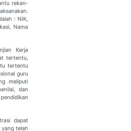
ntu rekan-
laksanakan.
alah : NIK,
okasi, Nama
jian Kerja
t tertentu,
tu tertentu
sional guru
ng meliputi
nilai, dan
r pendidikan
trasi dapat
 yang telah