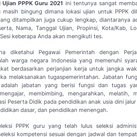
i Ujian PPPK Guru 2021
ini tentunya sangat memba
 masih bingung dimana lokasi ujian untuk PPPK di
yang ditampilkan juga cukup lengkap, diantaranya ad
rta, Nama, Tanggal Ujian, Propinsi, Kota/Kab, L
Sesi keberapa Anda akan mengikuti tes.
na diketahui Pegawai Pemerintah dengan Perjan
lah warga negara Indonesia yang memenuhi syara
kat berdasarkan perjanjian kerja untuk jangka wak
ka melaksanakan tugaspemerintahan. Jabatan fung
adalah jabatan yang berisi fungsi dan tugas ya
 mengajar, membimbing, mengarahkan, melatih, me
i Peserta Didik pada pendidikan anak usia dini jalu
ndidikan dasar, dan pendidikan menengah.
leksi PPPK guru yang telah lulus seleksi adminis
seleksi kompetensi sesuai dengan jadwal dan tempat