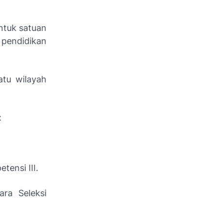
ntuk satuan
 pendidikan
atu wilayah
:
tensi III.
ara Seleksi