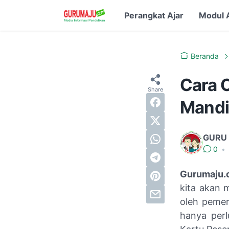
Perangkat Ajar
Modul 
Beranda
Cara 
Mandi
GURU
0
•
Gurumaju.
kita akan 
oleh pemer
hanya per