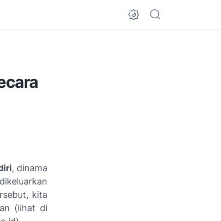
ecara
iri
, dinama
dikeluarkan
sebut, kita
 (lihat di