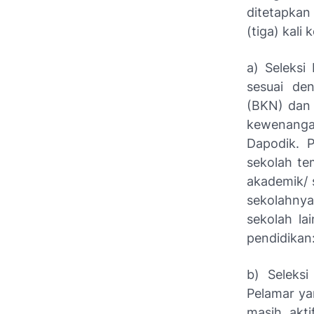
ditetapkan
(tiga) kali
a) Seleksi
sesuai de
(BKN) dan 
kewenangan
Dapodik. P
sekolah te
akademik/ s
sekolahnya
sekolah la
pendidikan
b) Seleksi
Pelamar ya
masih akti