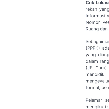
Cek Lokas
rekan yang
Informasi 
Nomor Pese
Ruang dan 
Sebagaima
(PPPK) ada
yang diang
dalam rang
(JF Guru) 
mendidik,
mengevaluas
formal, pe
Pelamar se
mengikuti 