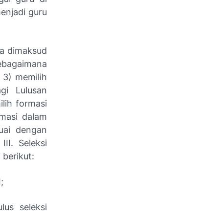
enjadi guru
na dimaksud
sebagaimana
 3) memilih
gi Lulusan
lih formasi
rmasi dalam
uai dengan
III. Seleksi
 berikut:
;
us seleksi