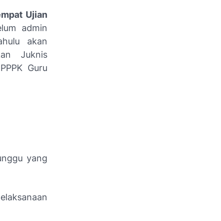
empat Ujian
elum admin
ahulu akan
kan Juknis
i PPPK Guru
tunggu yang
pelaksanaan