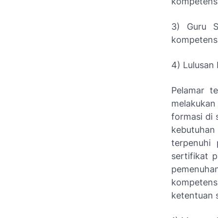
kompetensi 
3) Guru S
kompetensi 
4) Lulusan 
Pelamar te
melakukan
formasi di
kebutuhan
terpenuhi 
sertifikat
pemenuhan 
kompetens
ketentuan s