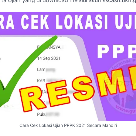
ta Ujian yang di download melalui akun sscasn.bkn.g
Cara Cek Lokasi Ujian PPPK 2021 Secara Mandiri