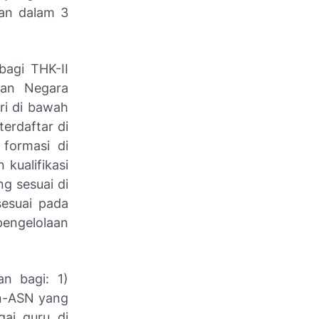
kan dalam 3
bagi THK-II
ian Negara
ri di bawah
erdaftar di
 formasi di
kualifikasi
ng sesuai di
sesuai pada
pengelolaan
an bagi: 1)
on-ASN yang
gai guru di