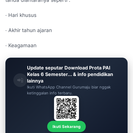
tanda diantaranya seperti :
· Hari khusus
· Akhir tahun ajaran
· Keagamaan
Update seputar Download Prota PAI
Kelas 6 Semester... & info pendidikan
📲
lainnya
Ikuti WhatsApp Channel Gurumaju biar nggak
ketinggalan info terbaru.
Ikuti Sekarang