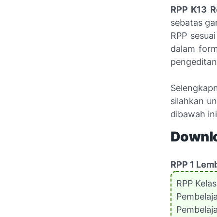
RPP K13 Re
sebatas ga
RPP sesuai
dalam for
pengeditan
Selengkap
silahkan u
dibawah ini
Downlo
RPP 1 Lemb
RPP Kelas
Pembelaj
Pembelaj