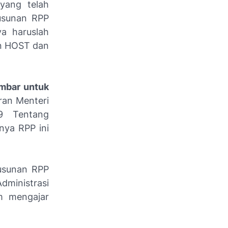
 yang telah
yusunan RPP
a haruslah
dan HOST dan
embar untuk
ran Menteri
9 Tentang
nya RPP ini
usunan RPP
dministrasi
am mengajar