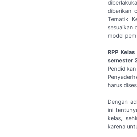
diberlakuk
diberikan 
Tematik K
sesuaikan d
model pemb
RPP Kelas 
semester 
Pendidik
Penyederha
harus dises
Dengan ad
ini tentun
kelas, seh
karena untu