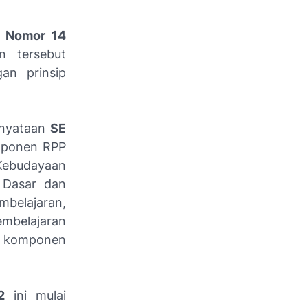
d Nomor 14
n tersebut
an prinsip
rnyataan
SE
mponen RPP
 Kebudayaan
 Dasar dan
belajaran,
embelajaran
n komponen
2
ini mulai