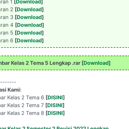
aran 1
[
Download
]
aran 2
[
Download
]
aran 3
[
Download
]
aran 4
[
Download
]
aran 5
[
Download
]
aran 6
[
Download
]
bar Kelas 2 Tema 5 Lengkap .rar [
Download
]
-------
si Kami:
ar Kelas 2 Tema 6
[
DISINI
]
ar Kelas 2 Tema 7
[
DISINI
]
ar Kelas 2 Tema 8
[
DISINI
]
ar Kelas 2 Semester 2 Revisi 2022 Lengkap