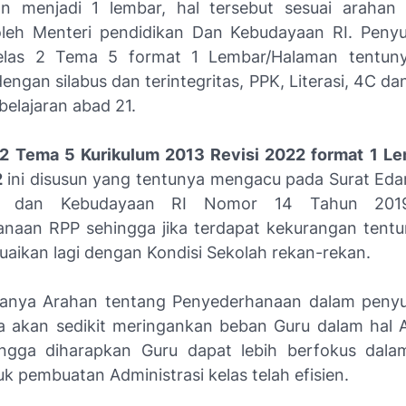
an menjadi 1 lembar, hal tersebut sesuai arahan
oleh Menteri pendidikan Dan Kebudayaan RI. Pen
elas 2 Tema 5 format 1 Lembar/Halaman tentuny
engan silabus dan terintegritas, PPK, Literasi, 4C 
elajaran abad 21.
2 Tema 5 Kurikulum 2013 Revisi 2022 format 1 L
2
ini disusun yang tentunya mengacu pada Surat Eda
an dan Kebudayaan RI Nomor 14 Tahun 201
naan RPP sehingga jika terdapat kekurangan tentu
uaikan lagi dengan Kondisi Sekolah rekan-rekan.
anya Arahan tentang Penyederhanaan dalam peny
ya akan sedikit meringankan beban Guru dalam hal A
ingga diharapkan Guru dapat lebih berfokus dal
k pembuatan Administrasi kelas telah efisien.