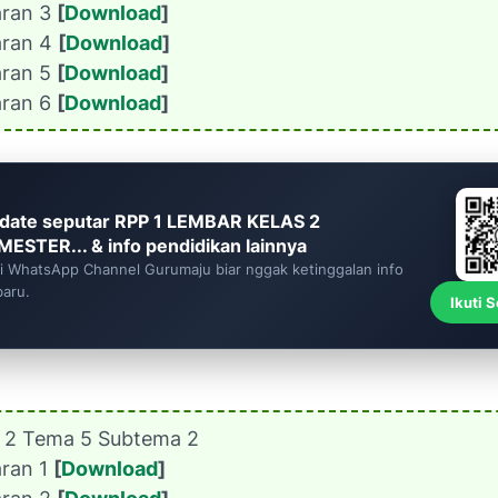
aran 3
[
Download
]
aran 4
[
Download
]
aran 5
[
Download
]
aran 6
[
Download
]
date seputar RPP 1 LEMBAR KELAS 2
MESTER... & info pendidikan lainnya
ti WhatsApp Channel Gurumaju biar nggak ketinggalan info
baru.
Ikuti 
s 2 Tema 5 Subtema 2
aran 1
[
Download
]