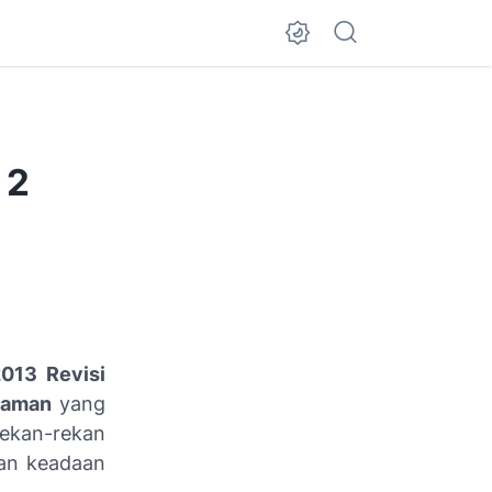
 2
013 Revisi
laman
yang
ekan-rekan
an keadaan