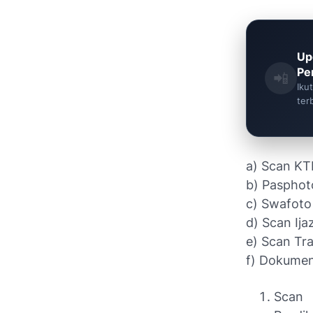
Up
Pe
📲
Iku
ter
a) Scan KTP
b) Pasphot
c) Swafoto
d) Scan Ija
e) Scan Tra
f) Dokumen
Scan 