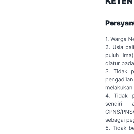
KETEN
Persyar
1. Warga N
2. Usia pa
puluh lima
diatur pad
3. Tidak 
pengadil
melakukan 
4. Tidak 
sendiri 
CPNS/PNS/
sebagai pe
5. Tidak b