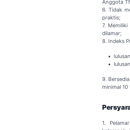
Anggota TN
6. Tidak me
praktis;
7. Memilik
dilamar;
8. Indeks P
lulusa
lulusa
9. Bersedi
minimal 10
Persyar
1. Pelama