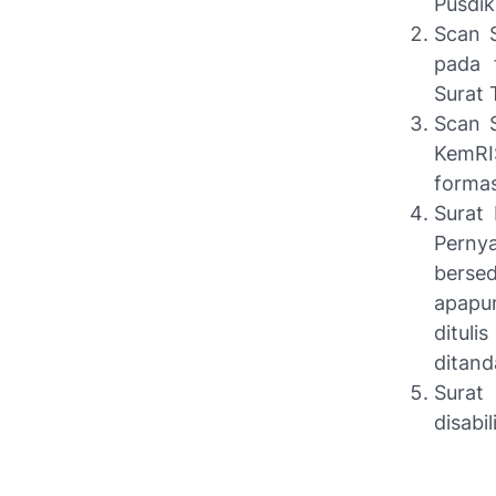
Pusdi
Scan S
pada 
Surat 
Scan S
KemRI
formas
Surat 
Pernya
berse
apapu
dituli
ditand
Surat
disabi