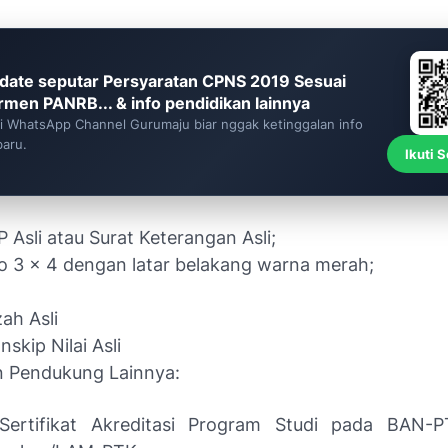
date seputar Persyaratan CPNS 2019 Sesuai
rmen PANRB... & info pendidikan lainnya
ti WhatsApp Channel Gurumaju biar nggak ketinggalan info
baru.
Ikuti 
 Asli atau Surat Keterangan Asli;
o 3 x 4 dengan latar belakang warna merah;
zah Asli
nskip Nilai Asli
 Pendukung Lainnya:
Sertifikat Akreditasi Program Studi pada BAN-P