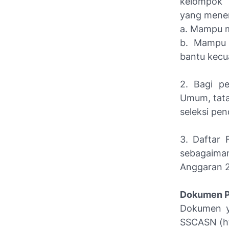
kelompok 
yang menera
a. Mampu m
b. Mampu 
bantu kecua
2. Bagi p
Umum, tata
seleksi pe
3. Daftar 
sebagaima
Anggaran 2
Dokumen P
Dokumen ya
SSCASN (htt