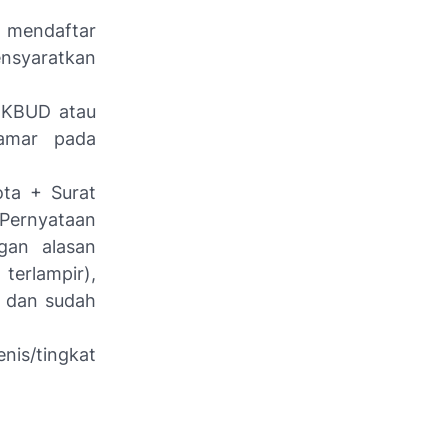
g mendaftar
nsyaratkan
DIKBUD atau
amar pada
ota + Surat
t Pernyataan
gan alasan
terlampir),
0 dan sudah
is/tingkat