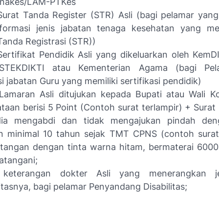
knakes/LAM-PTKes
urat Tanda Register (STR) Asli (bagi pelamar yan
formasi jenis jabatan tenaga kesehatan yang me
Tanda Registrasi (STR))
ertifikat Pendidik Asli yang dikeluarkan oleh Kem
STEKDIKTI atau Kementerian Agama (bagi Pel
i jabatan Guru yang memiliki sertifikasi pendidik)
Lamaran Asli ditujukan kepada Bupati atau Wali K
taan berisi 5 Point (Contoh surat terlampir) + Sura
dia mengabdi dan tidak mengajukan pindah den
n minimal 10 tahun sejak TMT CPNS (contoh surat 
s tangan dengan tinta warna hitam, bermaterai 600
atangani;
 keterangan dokter Asli yang menerangkan jen
litasnya, bagi pelamar Penyandang Disabilitas;