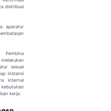
a distribusi
a aparatur
pembatasan
t Pembina
h melakukan
tur sesuai
ap instansi
a internal
n kebutuhan
eban kerja.