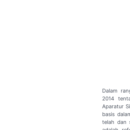
Dalam ran
2014 tent
Aparatur S
basis dala
telah dan 
adalah re