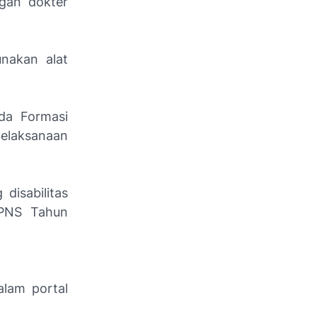
gan dokter
nakan alat
da Formasi
pelaksanaan
disabilitas
CPNS Tahun
alam portal