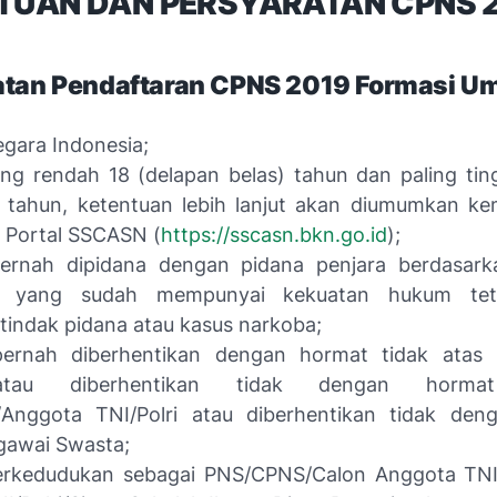
TUAN DAN PERSYARATAN CPNS 
atan Pendaftaran CPNS 2019 Formasi 
egara Indonesia;
ling rendah 18 (delapan belas) tahun dan paling ting
) tahun, ketentuan lebih lanjut akan diumumkan k
a Portal SSCASN (
https://sscasn.bkn.go.id
);
pernah dipidana dengan pidana penjara berdasark
an yang sudah mempunyai kekuatan hukum tet
tindak pidana atau kasus narkoba;
pernah diberhentikan dengan hormat tidak atas 
atau diberhentikan tidak dengan horma
Anggota TNI/Polri atau diberhentikan tidak den
gawai Swasta;
erkedudukan sebagai PNS/CPNS/Calon Anggota TNI/