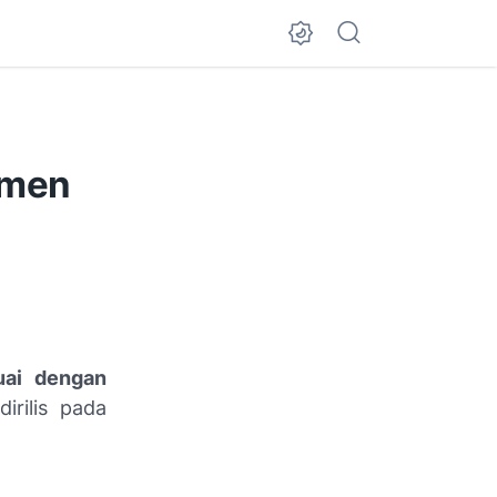
rmen
uai dengan
rilis pada