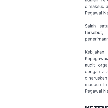
dimaksud an
Pegawai Neg
Salah sat
tersebut,
penerimaan
Kebijaka
Kepegawaia
audit org
dengan ara
diharuska
maupun lin
Pegawai Neg