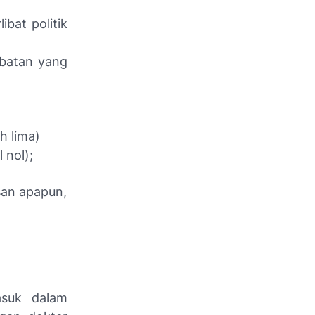
ibat politik
abatan yang
h lima)
 nol);
san apapun,
asuk dalam