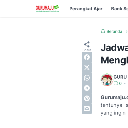
Perangkat Ajar
Bank S
Beranda
Jadwa
Mengh
GURU
0
•
Gurumaju.
tentunya 
yang ingin