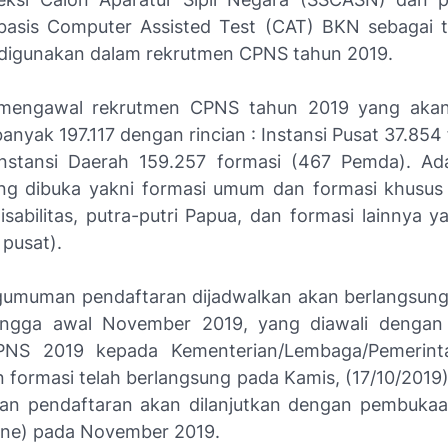
rbasis Computer Assisted Test (CAT) BKN sebagai 
digunakan dalam rekrutmen CPNS tahun 2019.
mengawal rekrutmen CPNS tahun 2019 yang ak
anyak 197.117 dengan rincian : Instansi Pusat 37.854
nstansi Daerah 159.257 formasi (467 Pemda). Ad
ng dibuka yakni formasi umum dan formasi khusus
isabilitas, putra-putri Papua, dan formasi lainnya y
 pusat).
umuman pendaftaran dijadwalkan akan berlangsung
ingga awal November 2019, yang diawali dengan
PNS 2019 kepada Kementerian/Lembaga/Pemerint
 formasi telah berlangsung pada Kamis, (17/10/2019) 
 pendaftaran akan dilanjutkan dengan pembukaan
ine
) pada November 2019.