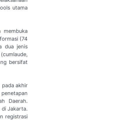
tools utama
an membuka
 formasi (74
a dua jenis
 (
cumlaude
,
ang bersifat
 pada akhir
 penetapan
ah Daerah.
di Jakarta.
 registrasi