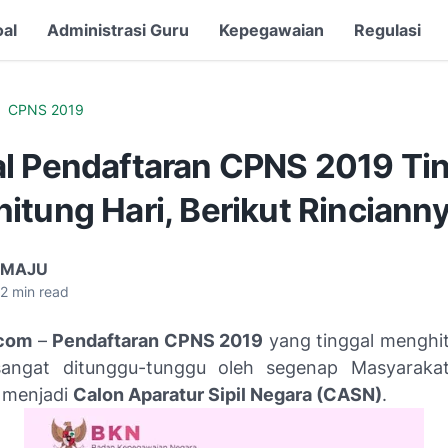
oal
Administrasi Guru
Kepegawaian
Regulasi
CPNS 2019
l Pendaftaran CPNS 2019 Ti
itung Hari, Berikut Rinciann
 MAJU
2
min read
com
–
Pendaftaran CPNS 2019
yang tinggal menghitu
sangat ditunggu-tunggu oleh segenap Masyarakat
 menjadi
Calon Aparatur Sipil Negara (CASN)
.