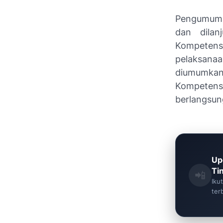
Pengumuman
dan dilan
Kompeten
pelaksana
diumumkan
Kompetensi
berlangsun
Up
Ti
📲
Iku
ter