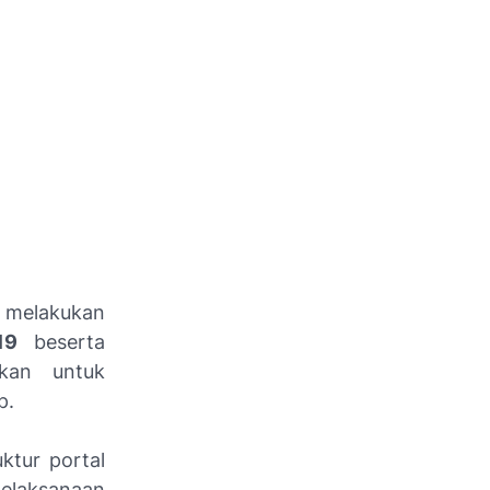
) melakukan
19
beserta
akan untuk
p.
ktur portal
pelaksanaan