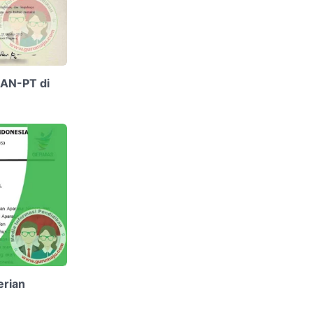
BAN-PT di
rian