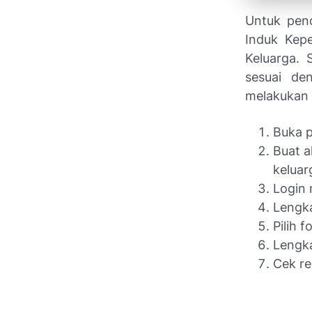
Untuk pen
Induk Kep
Keluarga. 
sesuai de
melakukan 
Buka 
Buat 
keluar
Login 
Lengka
Pilih 
Lengk
Cek re