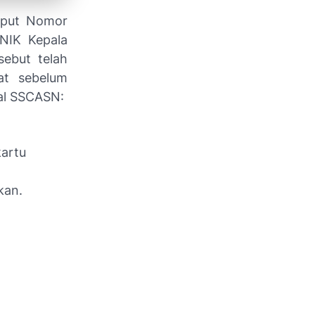
nput Nomor
NIK Kepala
sebut telah
at sebelum
tal SSCASN:
artu
kan.