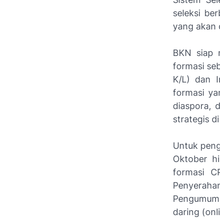
seleksi be
yang akan 
BKN siap 
formasi seb
K/L) dan I
formasi ya
diaspora, d
strategis di
Untuk peng
Oktober h
formasi C
Penyerahan
Pengumuman
daring (
onl