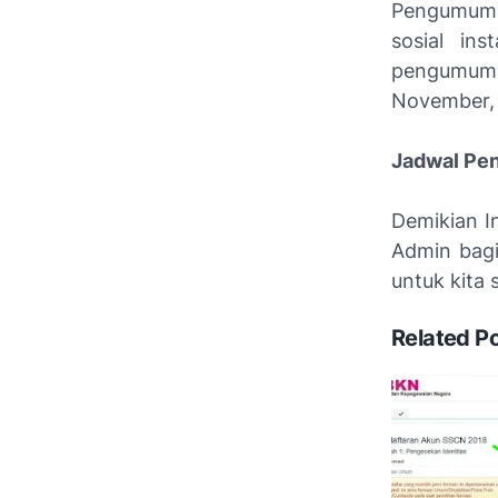
Pengumuman
sosial in
pengumuma
November, 
Jadwal Pen
Demikian I
Admin bagi
untuk kita
Related P