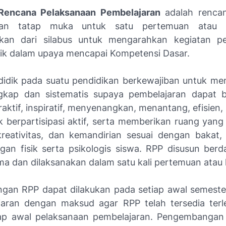
Rencana Pelaksanaan Pembelajaran
adalah rencan
ran tatap muka untuk satu pertemuan atau l
kan dari silabus untuk mengarahkan kegiatan pe
dik dalam upaya mencapai Kompetensi Dasar.
didik pada suatu pendidikan berkewajiban untuk m
gkap dan sistematis supaya pembelajaran dapat 
raktif, inspiratif, menyenangkan, menantang, efisien
k berpartisipasi aktif, serta memberikan ruang yang
kreativitas, dan kemandirian sesuai dengan bakat,
an fisik serta psikologis siswa. RPP disusun ber
ma dan dilaksanakan dalam satu kali pertemuan atau l
an RPP dapat dilakukan pada setiap awal semeste
jaran dengan maksud agar RPP telah tersedia terl
iap awal pelaksanaan pembelajaran. Pengembangan