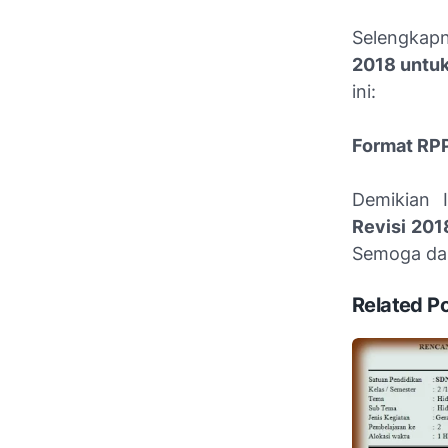
Selengkap
2018 untu
ini:
Format RPP
Demikian 
Revisi 201
Semoga dap
Related P