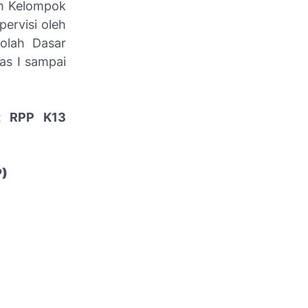
am Kelompok
ervisi oleh
olah Dasar
as I sampai
t RPP K13
)