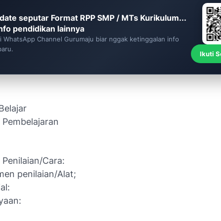
date seputar Format RPP SMP / MTs Kurikulum...
info pendidikan lainnya
ti WhatsApp Channel Gurumaju biar nggak ketinggalan info
baru.
Ikuti 
Belajar
 Pembelajaran
 Penilaian/Cara:
men penilaian/Alat;
al:
yaan: