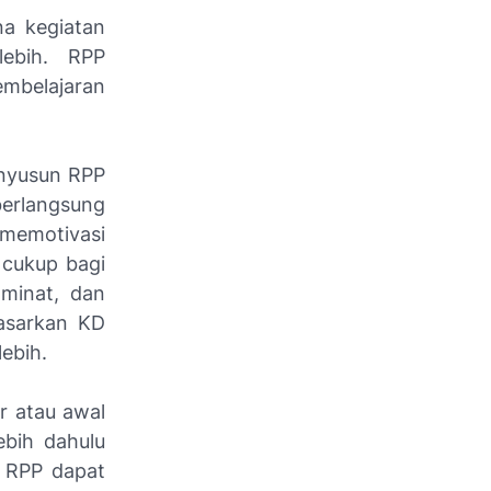
a kegiatan
ebih. RPP
mbelajaran
enyusun RPP
berlangsung
, memotivasi
 cukup bagi
 minat, dan
dasarkan KD
ebih.
r atau awal
ebih dahulu
 RPP dapat