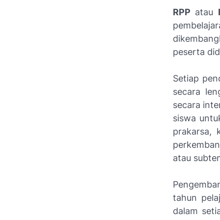
RPP
atau
pembelaja
dikembang
peserta di
Setiap pen
secara len
secara inte
siswa untu
prakarsa, 
perkembang
atau subte
Pengembang
tahun pela
dalam set