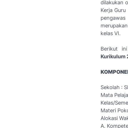
dilakukan 
Kerja Guru
pengawas 
merupakan 
kelas VI.
Berikut in
Kurikulum 
KOMPONEN
Sekolah : SMP 
Mata Pelaja
Kelas/Semest
Materi Pokok :
Alokasi Wa
A. Kompeten