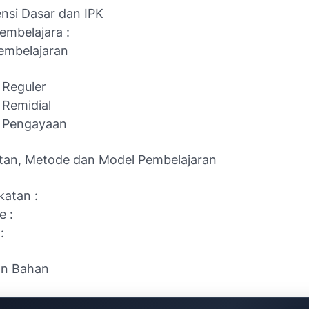
nsi Dasar dan IPK
embelajara :
Pembelajaran
 Reguler
 Remidial
i Pengayaan
tan, Metode dan Model Pembelajaran
atan :
e :
 :
an Bahan