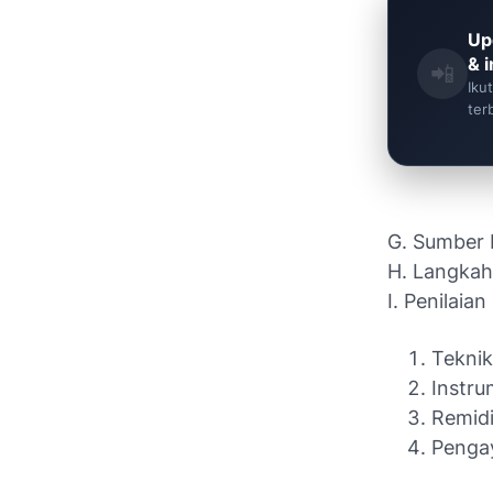
Up
& 
📲
Iku
ter
G. Sumber 
H. Langkah
I. Penilaian
Teknik
Instru
Remidi
Penga