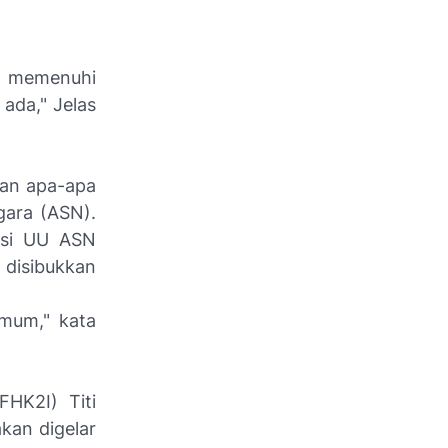
a memenuhi
ada," Jelas
gan apa-apa
gara (ASN).
visi UU ASN
 disibukkan
umum," kata
HK2I) Titi
kan digelar