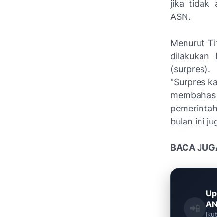
jika tidak
ASN.
Menurut Ti
dilakukan 
(surpres).
"Surpres k
membahas 
pemerinta
bulan ini ju
BACA JUG
Up
AN
📲
Iku