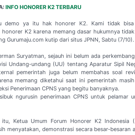
A:
INFO HONORER K2 TERBARU
u demo ya itu hak honorer K2. Kami tidak bis
 honorer K2 karena memang dasar hukumnya tidak 
g Gurumaju.com kutip dari situs JPNN, Sabtu (7/10).
rman Suryatman, sejauh ini belum ada perkemban
visi Undang-undang (UU) tentang Aparatur Sipil Ne
nternal pemerintah juga belum membahas soal re
arena memang diketahui saat ini pemerintah masih
eksi Penerimaan CPNS yang begitu banyaknya.
 sibuk ngurusin penerimaan CPNS untuk pelamar 
 itu, Ketua Umum Forum Honorer K2 Indonesia (F
ih menyatakan, demonstrasi secara besar-besaran a