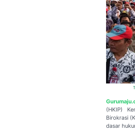
G
urumaju.
(HKIP) Ke
Birokrasi 
dasar huku