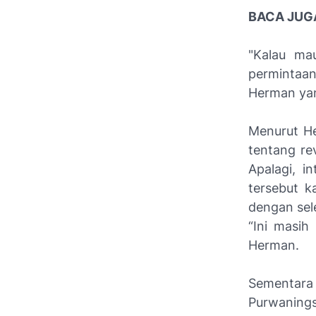
BACA JUG
"Kalau ma
permintaan
Herman yan
Menurut He
tentang re
Apalagi, i
tersebut k
dengan sel
“Ini masih
Herman.
Sementara
Purwanings