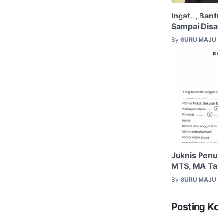
Ingat.., Ba
Sampai Disa
By
GURU MAJU
Juknis Penul
MTS, MA Ta
By
GURU MAJU
Posting K