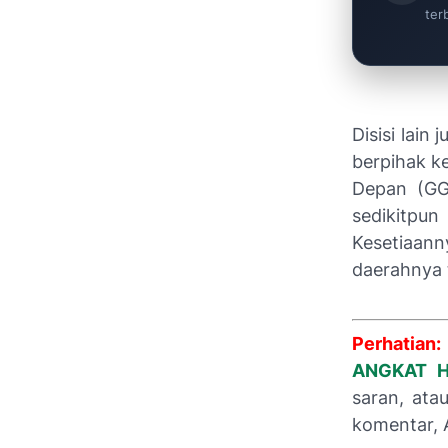
ter
Disisi lai
berpihak k
Depan (GG
sedikitpu
Kesetiaan
daerahnya t
Perhatian:
ANGKAT H
saran, ata
komentar, 