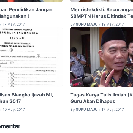
ntuan Pendidikan Jangan
Menristekdikti: Kecuranga
lahgunakan !
SBMPTN Harus Ditindak T
17 May, 2017
By
GURU MAJU
19 May, 2017
•
•
isan Blangko Ijazah MI,
Tugas Karya Tulis Ilmiah (
hun 2017
Guru Akan Dihapus
19 May, 2017
By
GURU MAJU
17 May, 2017
•
•
omentar