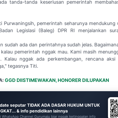
 ada tanda-tanda keseriusan pemerintah membaha
ti Purwaningsih, pemerintah seharunya mendukung
Badan Legislasi (Baleg) DPR RI menjalankan sur
an sudah ada dan perintahnya sudah jelas. Bagaimana
kalau pemerintah nggak mau. Kami masih menunggu
h. Kalau nggak ada perkembangan, rencana aksi t
ga," tegasnya Titi.
A:
GGD DIISTIMEWAKAN, HONORER DILUPAKAN
date seputar TIDAK ADA DASAR HUKUM UNTUK
GKAT... & info pendidikan lainnya
ti WhatsApp Channel Gurumaju biar nggak ketinggalan info