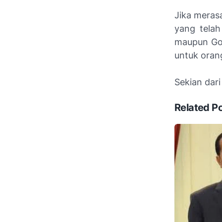
Jika meras
yang telah
maupun Goo
untuk orang 
Sekian dar
Related P