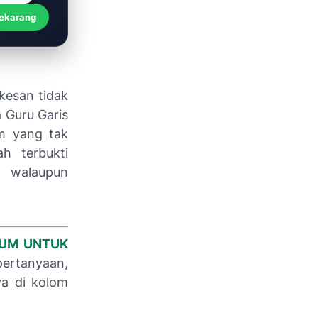
Sekarang
kesan tidak
 Guru Garis
m yang tak
h terbukti
 walaupun
KUM UNTUK
pertanyaan,
ya di kolom