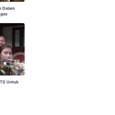
n Dalam
egas
KTI) Untuk