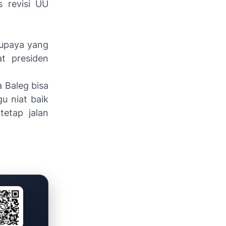
s revisi UU
 upaya yang
at presiden
 Baleg bisa
 niat baik
etap jalan