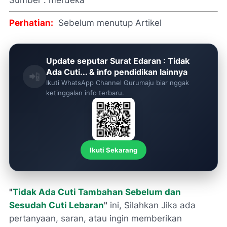
Sumber :
merdeka
Perhatian:
Sebelum menutup Artikel
Update seputar Surat Edaran : Tidak
Ada Cuti... & info pendidikan lainnya
📲
Ikuti WhatsApp Channel Gurumaju biar nggak
ketinggalan info terbaru.
Ikuti Sekarang
"
Tidak Ada Cuti Tambahan Sebelum dan
Sesudah Cuti Lebaran
"
ini, Silahkan Jika ada
pertanyaan, saran, atau ingin memberikan