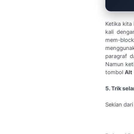
Ketika kita
kali denga
mem-block
mengguna
paragraf d
Namun keti
tombol
Alt
5. Trik se
Sekian dar