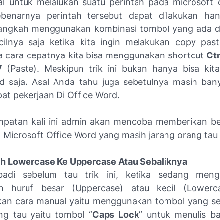
l untuk melalukan suatu perintah pada microsoft 
ebenarnya perintah tersebut dapat dilakukan ha
angkah menggunakan kombinasi tombol yang ada d
ilnya saja ketika kita ingin melakukan copy past
 cara cepatnya kita bisa menggunakan shortcut
Ct
V
(Paste). Meskipun trik ini bukan hanya bisa kita
d saja. Asal Anda tahu juga sebetulnya masih banya
t pekerjaan Di Office Word.
patan kali ini admin akan mencoba memberikan be
i Microsoft Office Word yang masih jarang orang tau 
h Lowercase Ke Uppercase Atau Sebaliknya
badi sebelum tau trik ini, ketika sedang menge
 huruf besar (Uppercase) atau kecil (Lowerc
an cara manual yaitu menggunakan tombol yang s
g tau yaitu tombol “
Caps Lock
” untuk menulis b