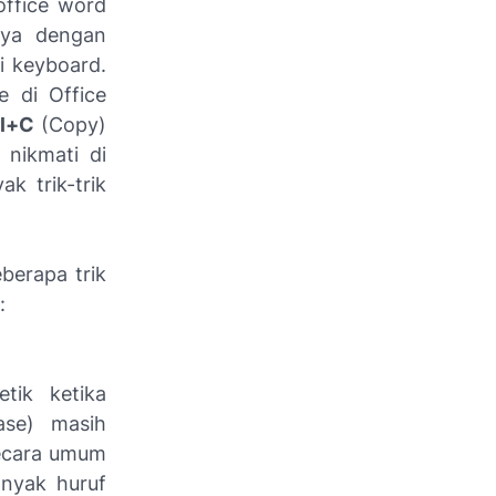
office word
nya dengan
i keyboard.
e di Office
rl+C
(Copy)
 nikmati di
k trik-trik
berapa trik
:
tik ketika
ase) masih
ecara umum
anyak huruf