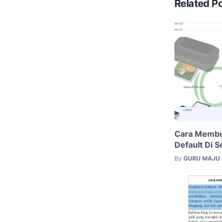
Related P
Cara Membu
Default Di S
By
GURU MAJU