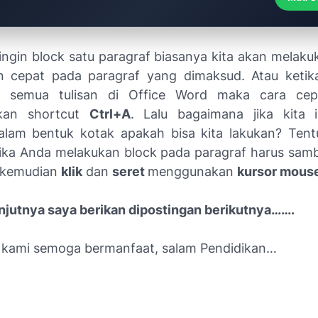
 ingin block satu paragraf biasanya kita akan melakuk
n cepat pada paragraf yang dimaksud. Atau ketika
 semua tulisan di Office Word maka cara cep
kan shortcut
Ctrl+A
. Lalu bagaimana jika kita 
alam bentuk kotak apakah bisa kita lakukan? Tentu
ka Anda melakukan block pada paragraf harus sam
kemudian
klik
dan
seret
menggunakan
kursor mous
lanjutnya saya berikan dipostingan berikutnya…….
i kami semoga bermanfaat, salam Pendidikan…