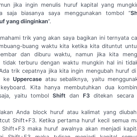
amun jika ingin menulis huruf kapital yang mungk
a saja biasanya saya menggunakan tombol “
Sh
uf yang diinginkan
”.
mahami trik yang akan saya bagikan ini ternyata ca
buang-buang waktu kita ketika kita dituntut unt
-lembar dan diburu waktu, namun jika kita meng
n tidak terburu dengan waktu mungkin hal ini tid
da trik cepatnya jika kita ingin mengubah huruf di 
ke
Uppercase
atau sebaliknya, yaitu mengguna
 keyboard. Kita hanya membutuhkan dua kombin
saja, yaitu tombol
Shift
dan
F3
ditekan secara
lakan Anda block huruf atau kalimat yang diuba
tcut Shift+F3. Ketika pertama huruf kecil semua m
k Shift+F3 maka huruf awalnya akan menjadi kapita
agi Shift+F3 maka tulisan menjadi kapital semua