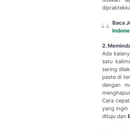
dipraktekka
Baca J
Indone
2. Meminda
Ada kalany
satu kalim
sering dil
paste di te
dengan m
menghapu
Cara cepa
yang ingin
dituju dan