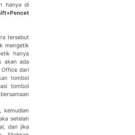
in hanya di
ift+Pencet
ra tersebut
uk mengetik
etik hanya
ak akan ada
Office dari
kan tombol
asi tombol
 bersamaan
h, kemudian
aka setelah
l, dan jika
. Silahkan