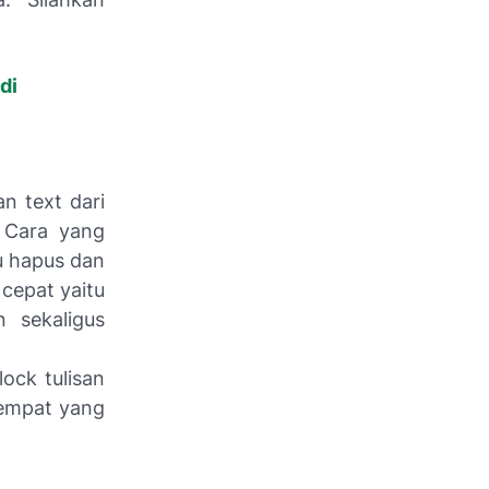
di
n text dari
m Cara yang
u hapus dan
 cepat yaitu
 sekaligus
lock tulisan
tempat yang