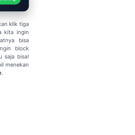
an klik tiga
 kita ingin
atnya bisa
ingin block
 saja bisa!
bil menekan
e
.