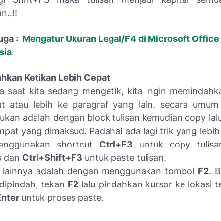
n..!!
uga :
Mengatur Ukuran Legal/F4 di Microsoft Office 
sia
hkan Ketikan Lebih Cepat
a saat kita sedang mengetik, kita ingin memindahka
at atau lebih ke paragraf yang lain. secara umu
akukan adalah dengan block tulisan kemudian copy lal
mpat yang dimaksud. Padahal ada lagi trik yang lebih
enggunakan shortcut
Ctrl+F3
untuk copy tulisan
s dan
Ctrl+Shift+F3
untuk paste tulisan.
t lainnya adalah dengan menggunakan tombol
F2
. B
 dipindah, tekan
F2
lalu pindahkan kursor ke lokasi 
Enter
untuk proses paste.