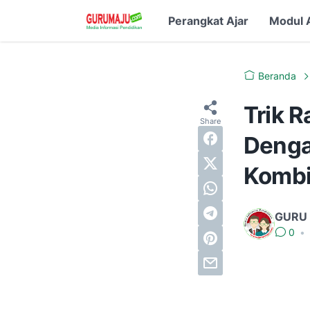
Perangkat Ajar
Modul 
Beranda
Trik R
Denga
Kombi
GURU
0
•