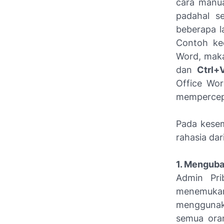
cara manua
padahal s
beberapa l
Contoh kec
Word, maka
dan
Ctrl+
Office Wor
mempercepa
Pada kesem
rahasia dar
1. Menguba
Admin Pri
menemukan
menggunak
semua oran