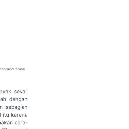
si tombol rahasia
yak sekali
kah dengan
n sebagian
 itu karena
nakan cara-