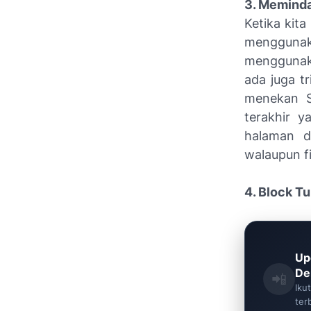
3. Meminda
Ketika kita
menggunaka
menggunak
ada juga t
menekan S
terakhir y
halaman d
walaupun f
4. Block T
Up
De
📲
Iku
ter