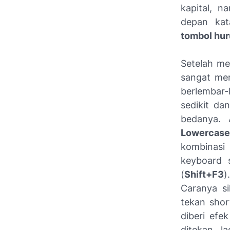
kapital, n
depan kat
tombol hur
Setelah me
sangat mem
berlembar
sedikit da
bedanya. A
Lowercase
kombinasi
keyboard 
(
Shift+F3
).
Caranya si
tekan shor
diberi efe
ditekan l