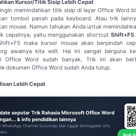
hkan Kursor/Titik Sisip Lebih Cepat
 ingin memindahkan titik sisip di layar Office Word b
n tombol panah pada keyboard. Atau trik lainny
an mouse. Namun tahukan Anda untuk memindahkan 
rik cepatnya, yaitu menggunakan shortcut
Shift+F5
hift+F5 maka kursor mouse akan berpindah cep
ang awalnya kita edit. Hal ini sangat berguna ke
i Office Word sudah banyak. Trik ini akan berf
ile dokumen Office Word sudah Anda tutup.
ulisan Lebih Cepat
date seputar Trik Rahasia Microsoft Office Word
ngan... & info pendidikan lainnya
ti WhatsApp Channel Gurumaju biar nggak ketinggalan info
baru.
Ikuti 