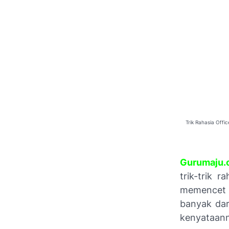
Trik Rahasia Off
Gurumaju.
trik-trik
memencet 
banyak dar
kenyataann