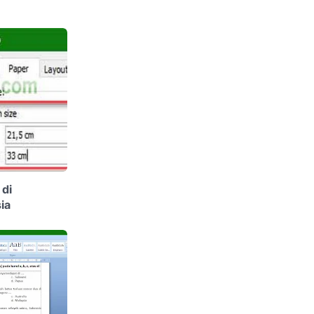
di
ia